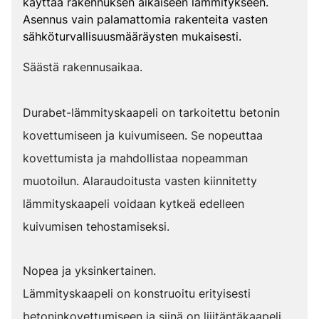
käyttää rakennuksen aikaiseen lämmitykseen.
Asennus vain palamattomia rakenteita vasten
sähköturvallisuusmääräysten mukaisesti.
Säästä rakennusaikaa.
Durabet-lämmityskaapeli on tarkoitettu betonin
kovettumiseen ja kuivumiseen. Se nopeuttaa
kovettumista ja mahdollistaa nopeamman
muotoilun. Alaraudoitusta vasten kiinnitetty
lämmityskaapeli voidaan kytkeä edelleen
kuivumisen tehostamiseksi.
Nopea ja yksinkertainen.
Lämmityskaapeli on konstruoitu erityisesti
betoninkovettumiseen ja siinä on liiitäntäkaapeli.