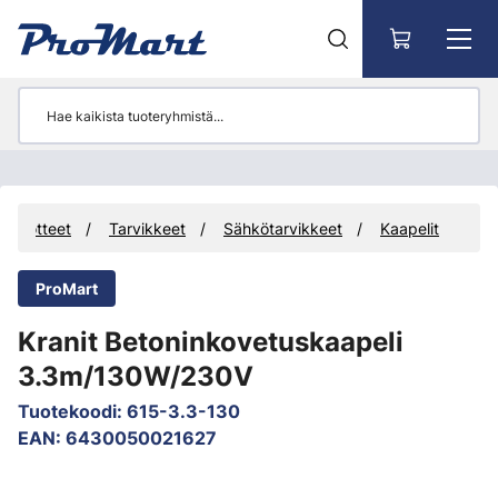
Siirry pääsisältöön
Tuotteet
Tarvikkeet
Sähkötarvikkeet
Kaapelit
ProMart
Kranit Betoninkovetuskaapeli
3.3m/130W/230V
Tuotekoodi
:
615-3.3-130
EAN
:
6430050021627
Ohita kuvat