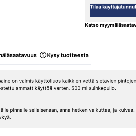
Tilaa käyttäjätunnu
Katso myymäläsaata
äläsaatavuus
Kysy tuotteesta
ine on valmis käyttöliuos kaikkien vettä sietävien pintojen
stettu ammattikäyttöä varten. 500 ml suihkepullo.
lle pinnalle sellaisenaan, anna hetken vaikuttaa, ja kuivaa.
ykyä.