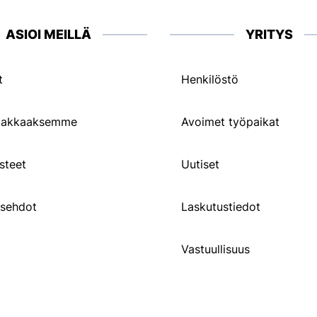
ASIOI MEILLÄ
YRITYS
t
Henkilöstö
siakkaaksemme
Avoimet työpaikat
steet
Uutiset
usehdot
Laskutustiedot
Vastuullisuus