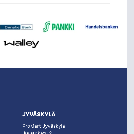
JYVÄSKYLÄ
ProMart Jyväskylä
Juustokatu 2