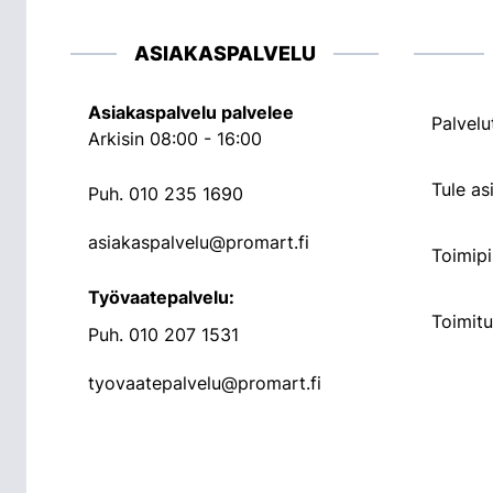
ASIAKASPALVELU
Asiakaspalvelu palvelee
Palvelu
Arkisin 08:00 - 16:00
Tule a
Puh.
010 235 1690
asiakaspalvelu@promart.fi
Toimipi
Työvaatepalvelu:
Toimit
Puh.
010 207 1531
tyovaatepalvelu@promart.fi