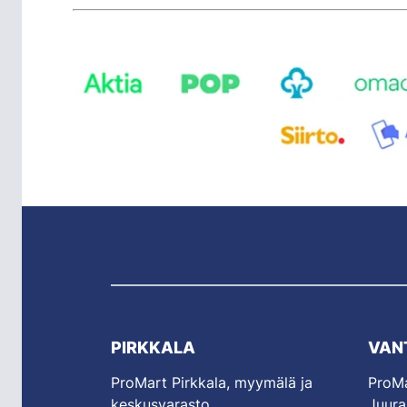
PIRKKALA
VAN
ProMart Pirkkala, myymälä ja
ProMa
keskusvarasto
Juura