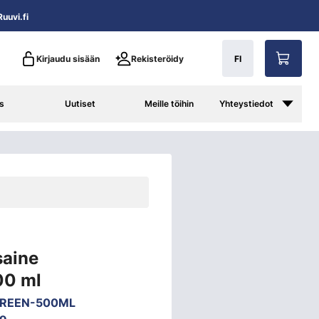
uuvi.fi
Kirjaudu sisään
Rekisteröidy
FI
s
Uutiset
Meille töihin
Yhteystiedot
saine
00 ml
REEN-500ML