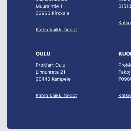
Muuraintie 1
01510
33960 Pirkkala
Katso
Katso kaikki tiedot
OULU
KUO
ProMart Oulu
ProMa
Linnunrata 21
Takoj
90440 Kempele
70900
Katso kaikki tiedot
Katso