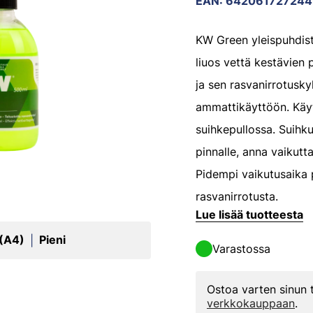
EAN
:
642061727244
KW Green yleispuhdist
liuos vettä kestävien 
ja sen rasvanirrotusk
ammattikäyttöön. Käy
suihkepullossa. Suihk
pinnalle, anna vaikutta
Pidempi vaikutusaika 
rasvanirrotusta.
Lue lisää tuotteesta
 (A4)
Pieni
|
Varastossa
Ostoa varten sinun
verkkokauppaan
.