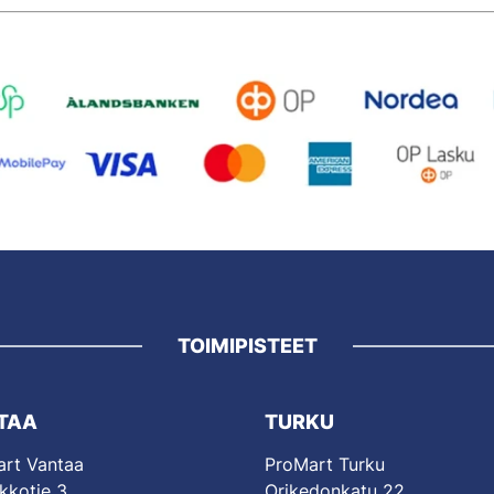
TOIMIPISTEET
TAA
TURKU
rt Vantaa
ProMart Turku
kkotie 3
Orikedonkatu 22