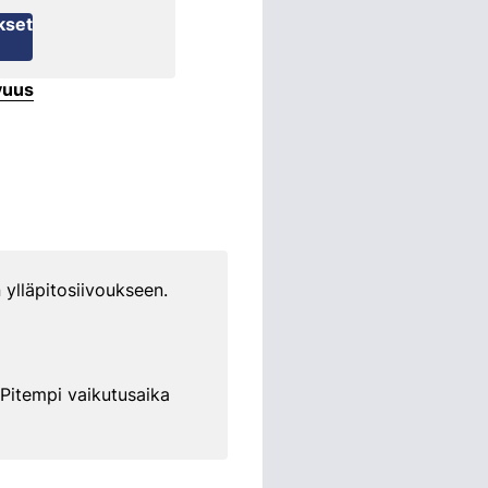
kset
vuus
 ylläpitosiivoukseen.
 Pitempi vaikutusaika