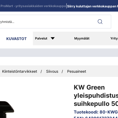
|
ProMart -yritysasiakkaiden verkkokauppa
Siirry kuluttajan verkkokauppan R
KUVASTOT
Palvelut
Myymälät
Yrity
Kiinteistöntarvikkeet
Siivous
Pesuaineet
KW Green
yleispuhdistu
suihkepullo 5
Tuotekoodi
:
80-KWG