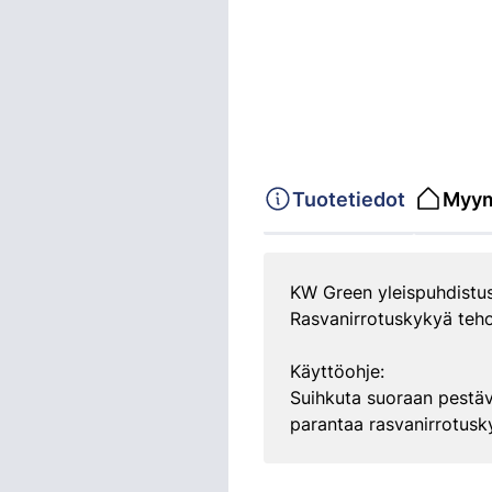
Tuotetiedot
Myym
KW Green yleispuhdistusa
Rasvanirrotuskykyä teho
Käyttöohje:
Suihkuta suoraan pestävä
parantaa rasvanirrotusk