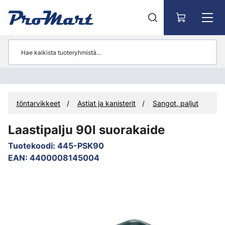
Siirry pääsisältöön
inteistöntarvikkeet
Astiat ja kanisterit
Sangot, paljut
Laastipalju 90l suorakaide
Tuotekoodi
:
445-PSK90
EAN
:
4400008145004
Ohita kuvat