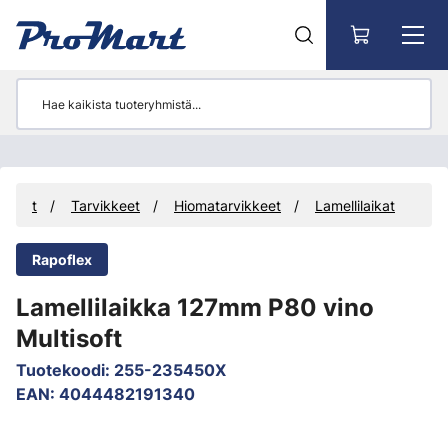
Siirry pääsisältöön
otteet
Tarvikkeet
Hiomatarvikkeet
Lamellilaikat
Rapoflex
Lamellilaikka 127mm P80 vino
Multisoft
Tuotekoodi
:
255-235450X
EAN
:
4044482191340
Ohita kuvat