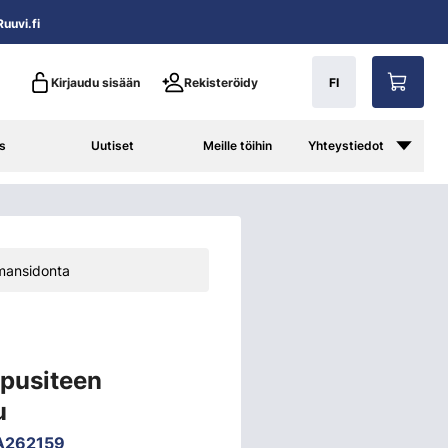
uuvi.fi
Kirjaudu sisään
Rekisteröidy
FI
s
Uutiset
Meille töihin
Yhteystiedot
mansidonta
ppusiteen
u
A262159