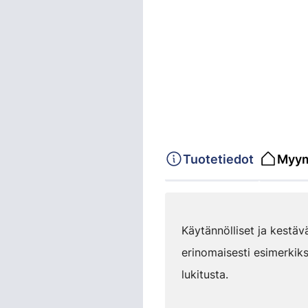
Tuotetiedot
Myym
Käytännölliset ja kestäv
erinomaisesti esimerkiks
lukitusta.