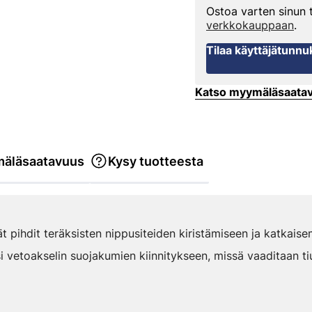
Ostoa varten sinun
verkkokauppaan
.
Tilaa käyttäjätunnu
Katso myymäläsaata
äläsaatavuus
Kysy tuotteesta
ät pihdit teräksisten nippusiteiden kiristämiseen ja katkais
i vetoakselin suojakumien kiinnitykseen, missä vaaditaan t