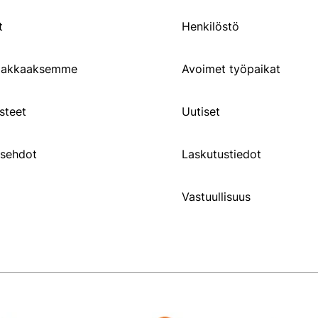
t
Henkilöstö
siakkaaksemme
Avoimet työpaikat
steet
Uutiset
usehdot
Laskutustiedot
Vastuullisuus