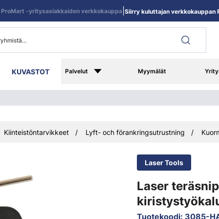
|
ProMart -yritysasiakkaiden verkkokauppa
Siirry kuluttajan verkkokauppan R
KUVASTOT
Palvelut
Myymälät
Yrity
Kiinteistöntarvikkeet
Lyft- och förankringsutrustning
Kuor
Laser Tools
Laser teräsni
kiristystyökal
Tuotekoodi
:
3085-H