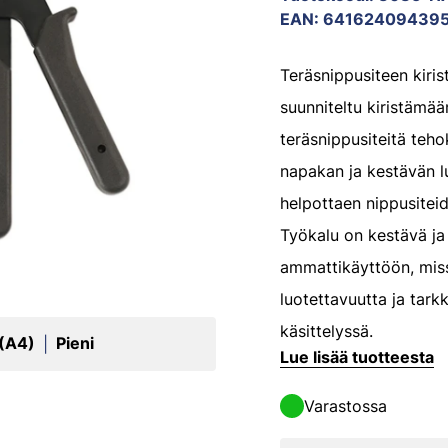
EAN
:
641624094395
Teräsnippusiteen kiris
suunniteltu kiristämä
teräsnippusiteitä teho
napakan ja kestävän l
helpottaen nippusitei
Työkalu on kestävä ja 
ammattikäyttöön, miss
luotettavuutta ja tark
käsittelyssä.
 (A4)
Pieni
|
Lue lisää tuotteesta
Varastossa