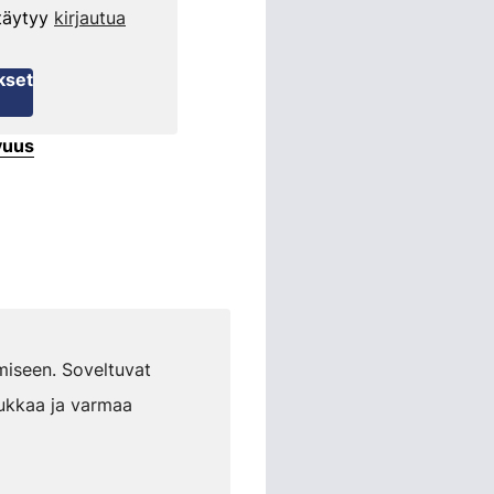
 täytyy
kirjautua
kset
vuus
emiseen. Soveltuvat
iukkaa ja varmaa