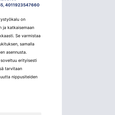
5, 4011923547660
tystyökalu on
än ja katkaisemaan
kkaasti. Se varmistaa
ukituksen, samalla
den asennusta.
soveltuu erityisesti
ä tarvitaan
kuutta nippusiteiden