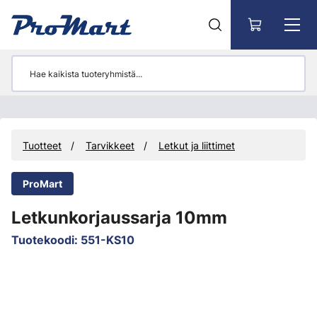
Siirry pääsisältöön
Tuotteet
Tarvikkeet
Letkut ja liittimet
ProMart
Letkunkorjaussarja 10mm
Tuotekoodi
:
551-KS10
Ohita kuvat