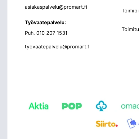
asiakaspalvelu@promart.fi
Toimipi
Työvaatepalvelu:
Toimit
Puh.
010 207 1531
tyovaatepalvelu@promart.fi