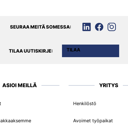
SEURAA MEITÄ SOMESSA:
TILAA
TILAA UUTISKIRJE:
ASIOI MEILLÄ
YRITYS
t
Henkilöstö
siakkaaksemme
Avoimet työpaikat