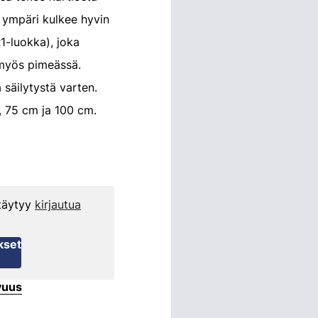
 ympäri kulkee hyvin
1-luokka), joka
myös pimeässä.
 säilytystä varten.
, 75 cm ja 100 cm.
 täytyy
kirjautua
kset
vuus