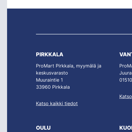
PIRKKALA
VAN
ProMart Pirkkala, myymälä ja
ProMa
keskusvarasto
Juura
Muuraintie 1
01510
33960 Pirkkala
Katso
Katso kaikki tiedot
OULU
KUO