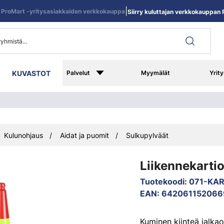
|
ProMart -yritysasiakkaiden verkkokauppa
Siirry kuluttajan verkkokauppan R
KUVASTOT
Palvelut
Myymälät
Yrity
Kulunohjaus
Aidat ja puomit
Sulkupylväät
Liikennekarti
Tuotekoodi
:
071-KA
EAN
:
642061152066
Kuminen kiinteä jalkao