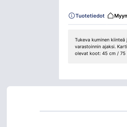
Tuotetiedot
Myym
Tukeva kuminen kiinteä j
varastoinnin ajaksi. Kar
olevat koot: 45 cm / 75