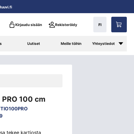
uuvi.fi
Kirjaudu sisään
Rekisteröidy
FI
s
Uutiset
Meille töihin
Yhteystiedot
o PRO 100 cm
RTIO100PRO
9
sa tekee kartiosta