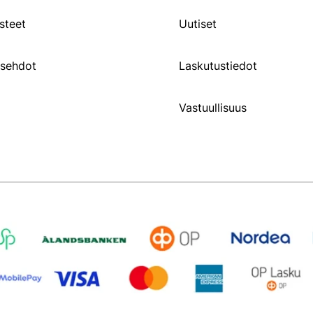
steet
Uutiset
usehdot
Laskutustiedot
Vastuullisuus