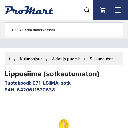
Siirry pääsisältöön
ikkeet
Kulunohjaus
Aidat ja puomit
Sulkunauhat
Lippusiima (sotkeutumaton)
Tuotekoodi
:
071-LSIIMA-sotk
EAN
:
6420611520638
Ohita kuvat