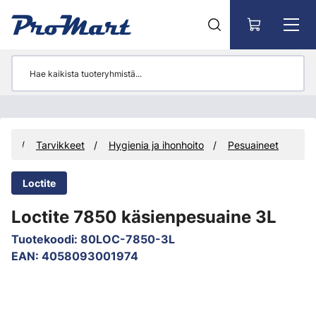
Siirry pääsisältöön
eet
Tarvikkeet
Hygienia ja ihonhoito
Pesuaineet
Loctite
Loctite 7850 käsienpesuaine 3L
Tuotekoodi
:
80LOC-7850-3L
EAN
:
4058093001974
Ohita kuvat