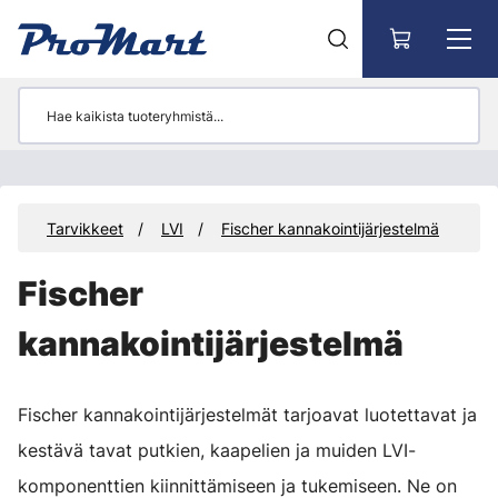
Siirry pääsisältöön
et
Tarvikkeet
LVI
Fischer kannakointijärjestelmä
Fischer
kannakointijärjestelmä
Fischer kannakointijärjestelmät tarjoavat luotettavat ja
kestävä tavat putkien, kaapelien ja muiden LVI-
komponenttien kiinnittämiseen ja tukemiseen. Ne on