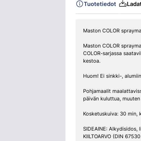
Tuotetiedot
Ladat
Maston COLOR spraymaali
Maston COLOR spraymaalil
COLOR-sarjassa saatavill
kestoa.
Huom! Ei sinkki-, alumiin
Pohjamaalit maalattaviss
päivän kuluttua, muuten
Kosketuskuiva: 30 min, k
SIDEAINE: Alkydisidos, l
KIILTOARVO (DIN 67530 60