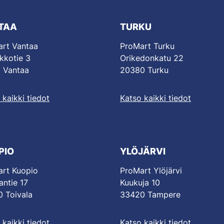
TAA
TURKU
rt Vantaa
ProMart Turku
kkotie 3
Orikedonkatu 22
 Vantaa
20380 Turku
 kaikki tiedot
Katso kaikki tiedot
PIO
YLÖJÄRVI
rt Kuopio
ProMart Ylöjärvi
antie 17
Kuukuja 10
 Toivala
33420 Tampere
 kaikki tiedot
Katso kaikki tiedot