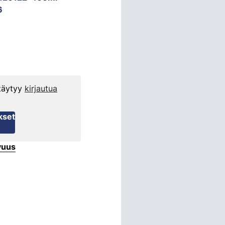
6
 täytyy
kirjautua
kset
vuus