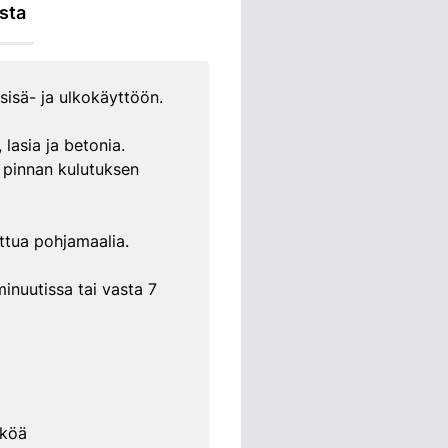
sta
isä- ja ulkokäyttöön.
lasia ja betonia.
n pinnan kulutuksen
ettua pohjamaalia.
inuutissa tai vasta 7
kköä