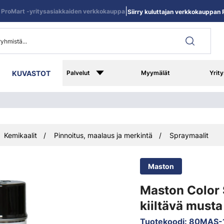
|
ProMart -yritysasiakkaiden verkkokauppa
Siirry kuluttajan verkkokauppan R
KUVASTOT
Palvelut
Myymälät
Yrity
Kemikaalit
Pinnoitus, maalaus ja merkintä
Spraymaalit
Maston
Maston Color
kiiltävä musta
Tuotekoodi
:
80MAS-