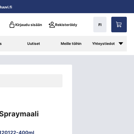
uuvi.fi
Kirjaudu sisään
Rekisteröidy
FI
s
Uutiset
Meille töihin
Yhteystiedot
 Spraymaali
120122-400ml