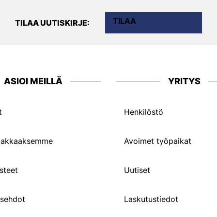
TILAA
TILAA UUTISKIRJE:
ASIOI MEILLÄ
YRITYS
t
Henkilöstö
siakkaaksemme
Avoimet työpaikat
steet
Uutiset
usehdot
Laskutustiedot