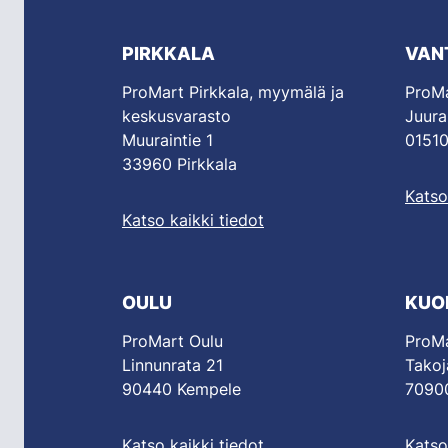
PIRKKALA
VAN
ProMart Pirkkala, myymälä ja
ProMa
keskusvarasto
Juura
Muuraintie 1
01510
33960 Pirkkala
Katso
Katso kaikki tiedot
OULU
KUO
ProMart Oulu
ProMa
Linnunrata 21
Takoj
90440 Kempele
70900
Katso kaikki tiedot
Katso