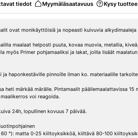
tavat tiedot
Myymäläsaatavuus
Kysy tuottee
t ovat monikäyttöisiä ja nopeasti kuivuvia alkydimaaleja s
la maalaat helposti puuta, kovaa muovia, metallia, kiveä, 
a myös Primer pohjamaaliksi ja lakat, joilla lisäät maalatu
i ja haponkestäville pinnoille ilman ko. materiaalille tarkoit
a heti märkää märälle. Pintamaalit päällemaalattavissa 15 m
 maalikerros voi reagoida.
uiva 24h, lopullinen kovuus 7 päivää.
iuotinpohjainen
 °): matta 0-25 kiiltoyksikköä, kiiltävä 80-100 kiiltoyksi