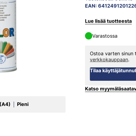
EAN
:
641249120122
Lue lisää tuotteesta
Varastossa
Ostoa varten sinun
verkkokauppaan
.
Tilaa käyttäjätunnu
Katso myymäläsaata
 (A4)
Pieni
|