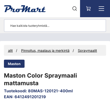
Siirry pääsisältöön
mikaalit
Pinnoitus, maalaus ja merkintä
Spraymaalit
Maston
Maston Color Spraymaali
mattamusta
Tuotekoodi
:
80MAS-120121-400ml
EAN
:
6412491201219
Ohita kuvat