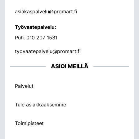
asiakaspalvelu@promart.fi
Työvaatepalvelu:
Puh.
010 207 1531
tyovaatepalvelu@promart.fi
ASIOI MEILLÄ
Palvelut
Tule asiakkaaksemme
Toimipisteet