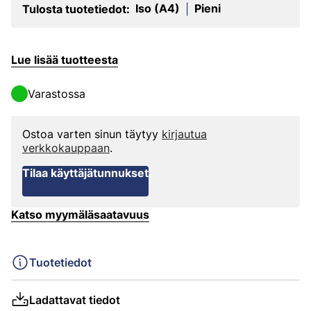
Iso (A4)
Pieni
Tulosta tuotetiedot:
|
Lue lisää tuotteesta
Varastossa
Ostoa varten sinun täytyy
kirjautua
verkkokauppaan
.
Tilaa käyttäjätunnukset
Katso myymäläsaatavuus
Tuotetiedot
Ladattavat tiedot