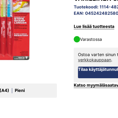
Tuotekoodi
:
1114-48
EAN
:
04524248258
Lue lisää tuotteesta
Varastossa
Ostoa varten sinun
verkkokauppaan
.
Tilaa käyttäjätunnu
Katso myymäläsaata
 (A4)
Pieni
|