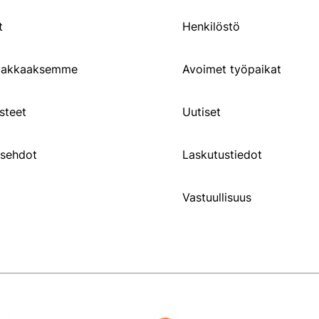
t
Henkilöstö
siakkaaksemme
Avoimet työpaikat
steet
Uutiset
usehdot
Laskutustiedot
Vastuullisuus