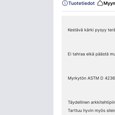
Tuotetiedot
Myym
Kestävä kärki pysyy ter
Ei tahraa eikä päästä m
Myrkytön ASTM D 4236 -
Täydellinen arkkitehtipii
Tarttuu hyvin myös sileis