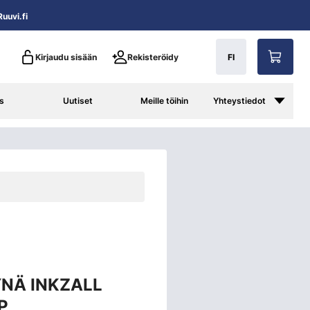
uuvi.fi
Kirjaudu sisään
Rekisteröidy
FI
s
Uutiset
Meille töihin
Yhteystiedot
NÄ INKZALL
P