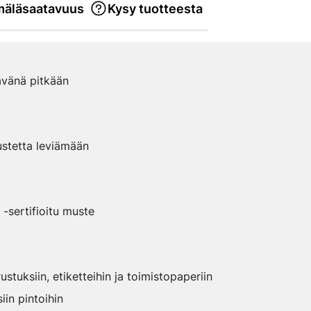
äläsaatavuus
Kysy tuotteesta
ävänä pitkään
ustetta leviämään
sertifioitu muste
rustuksiin, etiketteihin ja toimistopaperiin
iin pintoihin