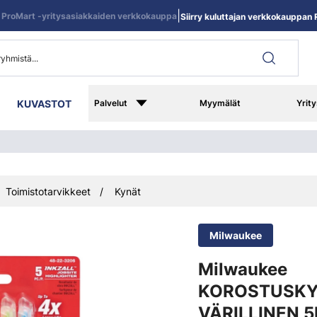
|
ProMart -yritysasiakkaiden verkkokauppa
Siirry kuluttajan verkkokauppan R
KUVASTOT
Palvelut
Myymälät
Yrity
Toimistotarvikkeet
Kynät
Milwaukee
Milwaukee
KOROSTUSKY
VÄRILLINEN 5