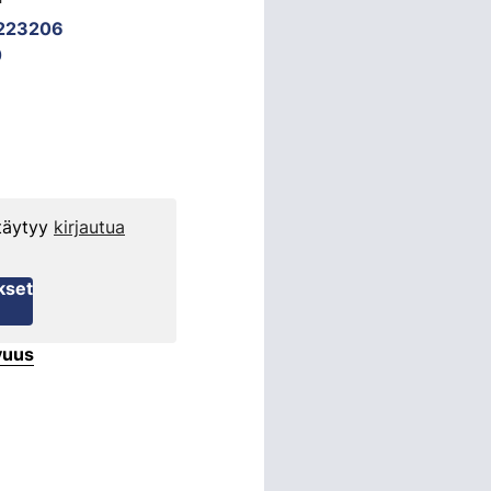
223206
0
 täytyy
kirjautua
kset
vuus