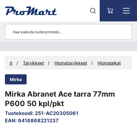
Siirry pääsisältöön
otteet
Tarvikkeet
Hiomatarvikkeet
Hiomalaikat
Mirka
Mirka Abranet Ace tarra 77mm
P600 50 kpl/pkt
Tuotekoodi
:
251-AC20305061
EAN
:
6416868221237
Ohita kuvat