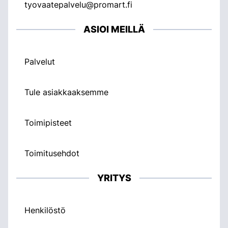
tyovaatepalvelu@promart.fi
ASIOI MEILLÄ
Palvelut
Tule asiakkaaksemme
Toimipisteet
Toimitusehdot
YRITYS
Henkilöstö