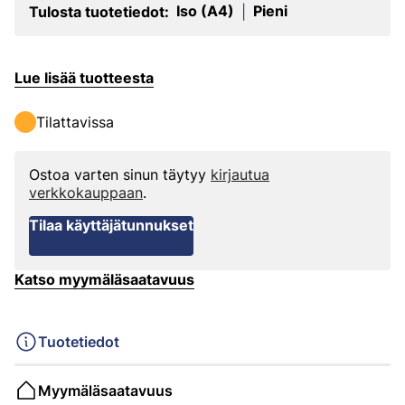
Iso (A4)
Pieni
Tulosta tuotetiedot:
|
Lue lisää tuotteesta
Tilattavissa
Ostoa varten sinun täytyy
kirjautua
verkkokauppaan
.
Tilaa käyttäjätunnukset
Katso myymäläsaatavuus
Tuotetiedot
Myymäläsaatavuus