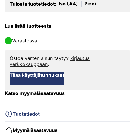
Iso (A4)
Pieni
Tulosta tuotetiedot:
|
Lue lisää tuotteesta
Varastossa
Ostoa varten sinun täytyy
kirjautua
verkkokauppaan
.
Tilaa käyttäjätunnukset
Katso myymäläsaatavuus
Tuotetiedot
Myymäläsaatavuus