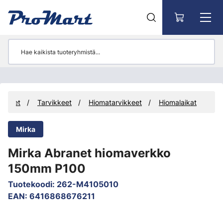
Siirry pääsisältöön
otteet
Tarvikkeet
Hiomatarvikkeet
Hiomalaikat
Mirka
Mirka Abranet hiomaverkko
150mm P100
Tuotekoodi
:
262-M4105010
EAN
:
6416868676211
Ohita kuvat