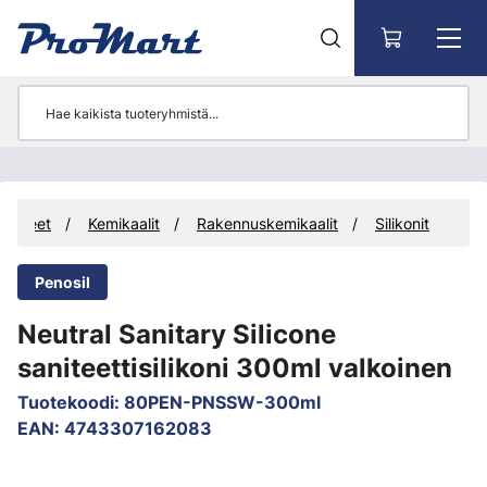
Siirry pääsisältöön
vikkeet
Kemikaalit
Rakennuskemikaalit
Silikonit
Penosil
Neutral Sanitary Silicone
saniteettisilikoni 300ml valkoinen
Tuotekoodi
:
80PEN-PNSSW-300ml
EAN
:
4743307162083
Ohita kuvat