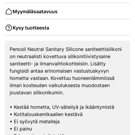
Myymäläsaatavuus
Kysy tuotteesta
Penosil Neutral Sanitary Silicone saniteettisilikoni
on neutraalisti kovettuva silikonitiivistysaine
saniteetti- ja ilmanvaihtokohteisiin. Lisätty
fungisidi antaa erinomaisen vastustuskyvyn
hometta vastaan. Kovettuu huoneenlämmössä
ilman kosteuden vaikutuksesta muodostaen
joustavan silikonikumin.
• Kestää hometta, UV-säteilyä ja ikääntymistä
• Kotitalouskemikaalien kestävä
• Ei syövytä metalleja
• Ei painu