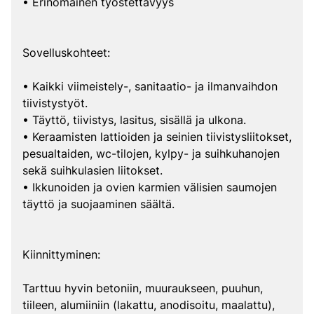
• Erinomainen työstettävyys
Sovelluskohteet:
• Kaikki viimeistely-, sanitaatio- ja ilmanvaihdon
tiivistystyöt.
• Täyttö, tiivistys, lasitus, sisällä ja ulkona.
• Keraamisten lattioiden ja seinien tiivistysliitokset,
pesualtaiden, wc-tilojen, kylpy- ja suihkuhanojen
sekä suihkulasien liitokset.
• Ikkunoiden ja ovien karmien välisien saumojen
täyttö ja suojaaminen säältä.
Kiinnittyminen:
Tarttuu hyvin betoniin, muuraukseen, puuhun,
tiileen, alumiiniin (lakattu, anodisoitu, maalattu),