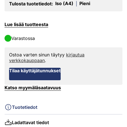
Iso (A4)
Pieni
Tulosta tuotetiedot:
|
Lue lisää tuotteesta
Varastossa
Ostoa varten sinun täytyy
kirjautua
verkkokauppaan
.
Tilaa käyttäjätunnukset
Katso myymäläsaatavuus
Tuotetiedot
Ladattavat tiedot