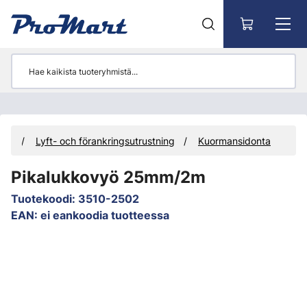
Siirry pääsisältöön
eet
Lyft- och förankringsutrustning
Kuormansidonta
Pikalukkovyö 25mm/2m
Tuotekoodi
:
3510-2502
EAN
:
ei eankoodia tuotteessa
Ohita kuvat