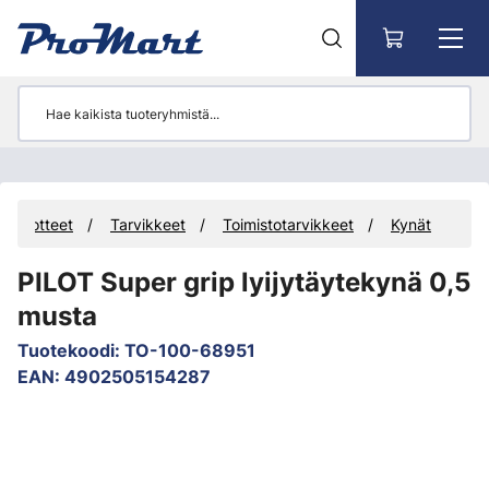
Siirry pääsisältöön
Tuotteet
Tarvikkeet
Toimistotarvikkeet
Kynät
PILOT Super grip lyijytäytekynä 0,5
musta
Tuotekoodi
:
TO-100-68951
EAN
:
4902505154287
Ohita kuvat