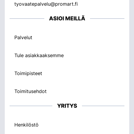
tyovaatepalvelu@promart.fi
ASIOI MEILLÄ
Palvelut
Tule asiakkaaksemme
Toimipisteet
Toimitusehdot
YRITYS
Henkilöstö