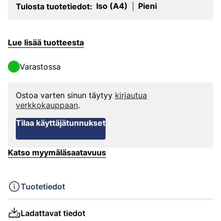
Iso (A4)
Pieni
Tulosta tuotetiedot:
|
Lue lisää tuotteesta
Varastossa
Ostoa varten sinun täytyy
kirjautua
verkkokauppaan
.
Tilaa käyttäjätunnukset
Katso myymäläsaatavuus
Tuotetiedot
Ladattavat tiedot