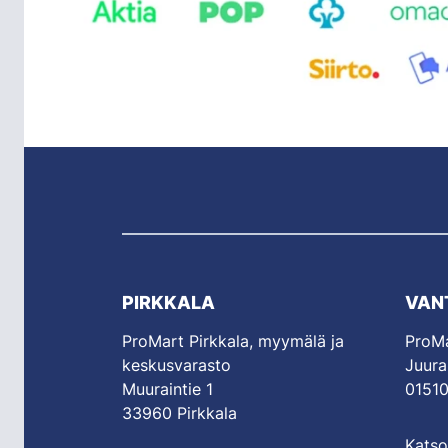
PIRKKALA
VAN
ProMart Pirkkala, myymälä ja
ProMa
keskusvarasto
Juura
Muuraintie 1
01510
33960 Pirkkala
Katso