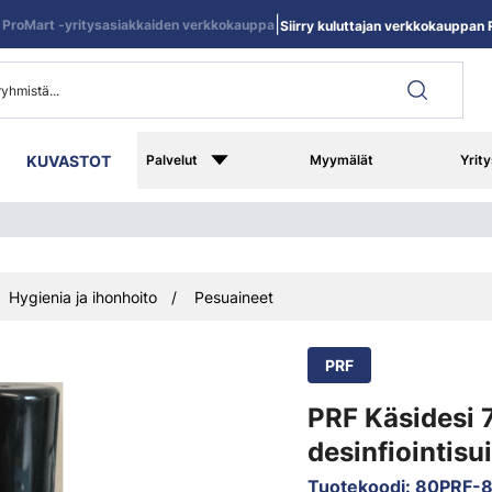
|
ProMart -yritysasiakkaiden verkkokauppa
Siirry kuluttajan verkkokauppan R
KUVASTOT
Palvelut
Myymälät
Yrity
Hygienia ja ihonhoito
Pesuaineet
PRF
PRF Käsidesi 
desinfiointisu
Tuotekoodi
:
80PRF-8