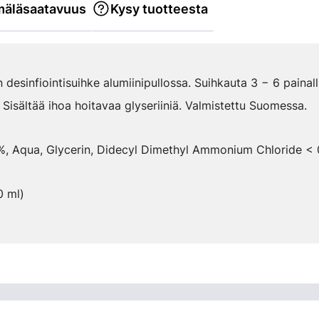
äläsaatavuus
Kysy tuotteesta
 desinfiointisuihke alumiinipullossa. Suihkauta 3 − 6 paina
n. Sisältää ihoa hoitavaa glyseriiniä. Valmistettu Suomessa.
 %, Aqua, Glycerin, Didecyl Dimethyl Ammonium Chloride < 
0 ml)