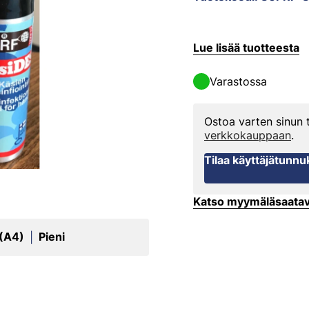
Lue lisää tuotteesta
Varastossa
Ostoa varten sinun
verkkokauppaan
.
Tilaa käyttäjätunnu
Katso myymäläsaata
 (A4)
Pieni
|