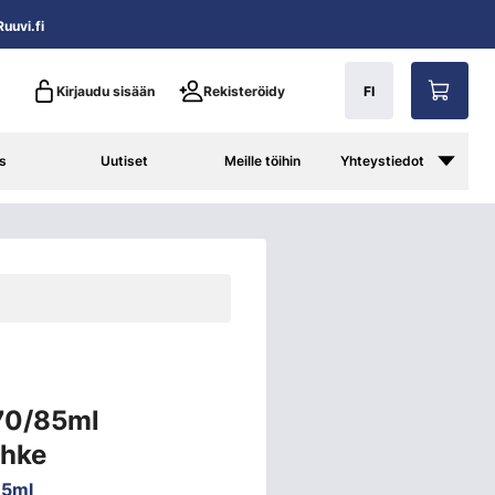
uuvi.fi
Kirjaudu sisään
Rekisteröidy
FI
s
Uutiset
Meille töihin
Yhteystiedot
70/85ml
ihke
5ml