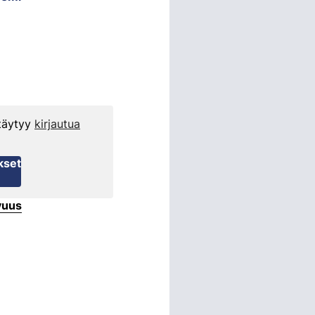
 täytyy
kirjautua
kset
vuus