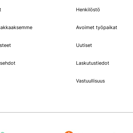
t
Henkilöstö
siakkaaksemme
Avoimet työpaikat
steet
Uutiset
usehdot
Laskutustiedot
Vastuullisuus