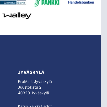
JYVÄSKYLÄ
ProMart Jyväskylä
Juustokatu 2
40320 Jyväskylä
Katso kaikki tiedot