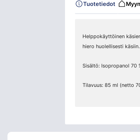
Tuotetiedot
Myym
Helppokäyttöinen käsien
hiero huolellisesti käsii
Sisältö: Isopropanol 70
Tilavuus: 85 ml (netto 7