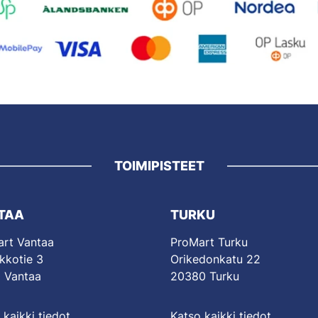
TOIMIPISTEET
TAA
TURKU
rt Vantaa
ProMart Turku
kkotie 3
Orikedonkatu 22
 Vantaa
20380 Turku
 kaikki tiedot
Katso kaikki tiedot