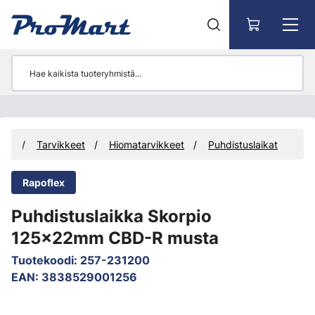
Siirry pääsisältöön
eet
Tarvikkeet
Hiomatarvikkeet
Puhdistuslaikat
Rapoflex
Puhdistuslaikka Skorpio
125x22mm CBD-R musta
Tuotekoodi
:
257-231200
EAN
:
3838529001256
Ohita kuvat