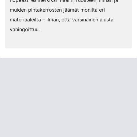
nopeasti esimerkiksi maalin, ruosteen, liiman ja
muiden pintakerrosten jäämät monilta eri
materiaaleilta – ilman, että varsinainen alusta
vahingoittuu.