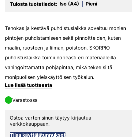
Iso (A4)
Pieni
Tulosta tuotetiedot:
|
Tehokas ja kestävä puhdistuslaikka soveltuu monien
pintojen puhdistamiseen sekä pinnoitteiden, kuten
maalin, ruosteen ja liiman, poistoon. SKORPIO-
puhdistuslaikka toimii nopeasti eri materiaaleilla
vahingoittamatta pohjapintaa, mikä tekee siitä
monipuolisen yleiskäyttöisen työkalun.
Lue lisää tuotteesta
Varastossa
Ostoa varten sinun täytyy
kirjautua
verkkokauppaan
.
Tilaa käyttäjätunnukset