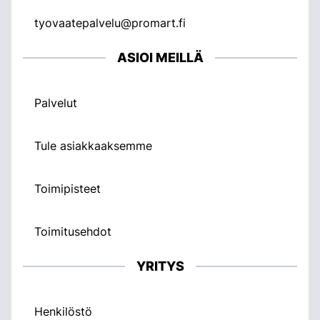
tyovaatepalvelu@promart.fi
ASIOI MEILLÄ
Palvelut
Tule asiakkaaksemme
Toimipisteet
Toimitusehdot
YRITYS
Henkilöstö