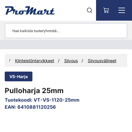
Siirry pääsisältöön
eet
Kiinteistöntarvikkeet
Siivous
Siivousvälineet
VS-Harja
Pulloharja 25mm
Tuotekoodi
:
VT-VS-1120-25mm
EAN
:
6410881120256
Ohita kuvat