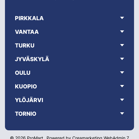
PIRKKALA
VANTAA
TURKU
JYVÄSKYLÄ
OULU
KUOPIO
YLÖJÄRVI
TORNIO
© 2026 ProMart
Powered by
Creamarketing WebAdmin 7