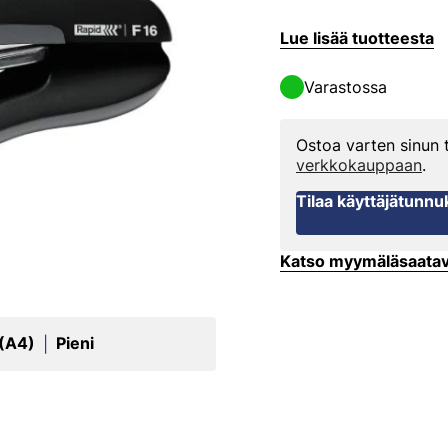
Lue lisää tuotteesta
Varastossa
Ostoa varten sinun
verkkokauppaan
.
Tilaa käyttäjätunnu
Katso myymäläsaata
 (A4)
Pieni
|