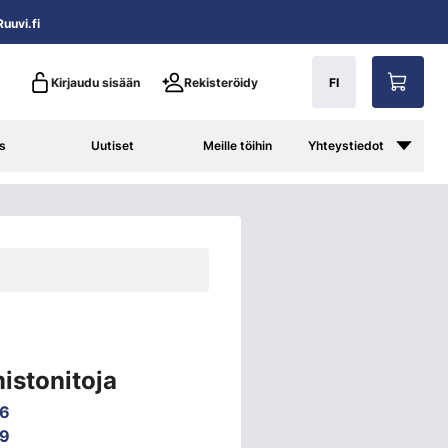
uuvi.fi
Kirjaudu sisään
Rekisteröidy
FI
s
Uutiset
Meille töihin
Yhteystiedot
istonitoja
6
9