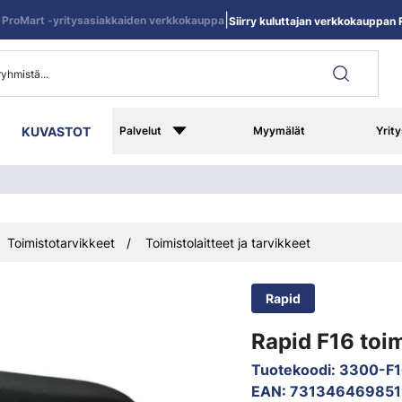
|
ProMart -yritysasiakkaiden verkkokauppa
Siirry kuluttajan verkkokauppan R
KUVASTOT
Palvelut
Myymälät
Yrity
Toimistotarvikkeet
Toimistolaitteet ja tarvikkeet
Rapid
Rapid F16 toim
Tuotekoodi
:
3300-F1
EAN
:
731346469851