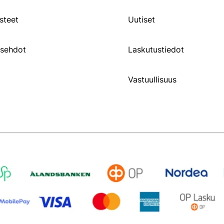
steet
Uutiset
usehdot
Laskutustiedot
Vastuullisuus