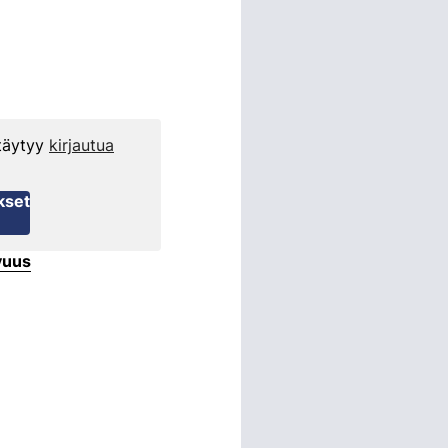
 täytyy
kirjautua
kset
vuus