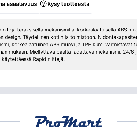
äläsaatavuus
Kysy tuotteesta
 nitoja teräksisellä mekanismilla, korkealaatuisella ABS muo
design. Täydellinen kotiin ja toimistoon. Nidontakapasitee
ismi, korkealaatuinen ABS muovi ja TPE kumi varmistavat 
nan mukaan. Miellyttävä päältä ladattava mekanismi. 24/6 
 käytettäessä Rapid niittejä.