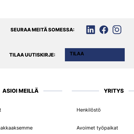
SEURAA MEITÄ SOMESSA:
TILAA
TILAA UUTISKIRJE:
ASIOI MEILLÄ
YRITYS
t
Henkilöstö
siakkaaksemme
Avoimet työpaikat