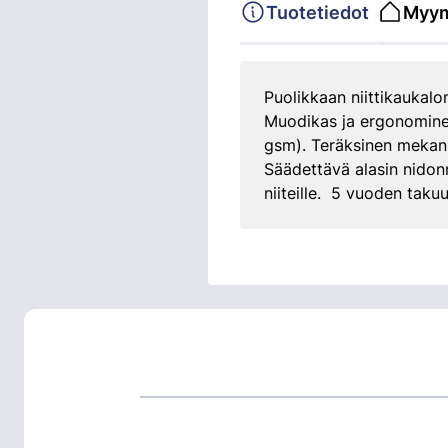
Tuotetiedot
Myym
Puolikkaan niittikaukalon
Muodikas ja ergonominen 
gsm). Teräksinen mekan
Säädettävä alasin nidon
niiteille. 5 vuoden takuu