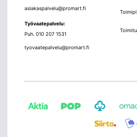
asiakaspalvelu@promart.fi
Toimipi
Työvaatepalvelu:
Toimit
Puh.
010 207 1531
tyovaatepalvelu@promart.fi