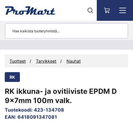
Siirry pääsisältöön
Tuotteet
Tarvikkeet
Nauhat
RK
RK ikkuna- ja ovitiiviste EPDM D
9x7mm 100m valk.
Tuotekoodi
:
423-134708
EAN
:
6418091347081
Ohita kuvat