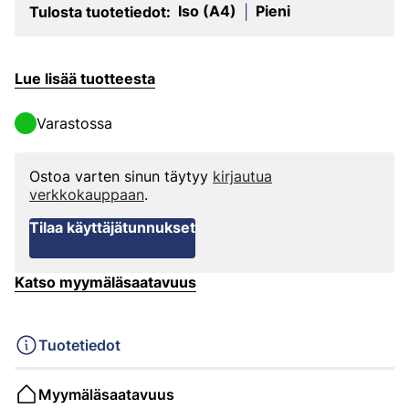
Iso (A4)
Pieni
Tulosta tuotetiedot:
|
Lue lisää tuotteesta
Varastossa
Ostoa varten sinun täytyy
kirjautua
verkkokauppaan
.
Tilaa käyttäjätunnukset
Katso myymäläsaatavuus
Tuotetiedot
Myymäläsaatavuus