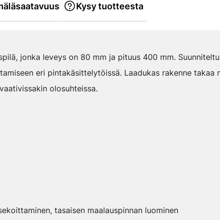
äläsaatavuus
Kysy tuotteesta
ilä, jonka leveys on 80 mm ja pituus 400 mm. Suunniteltu e
tamiseen eri pintakäsittelytöissä. Laadukas rakenne takaa
aativissakin olosuhteissa.
 sekoittaminen, tasaisen maalauspinnan luominen