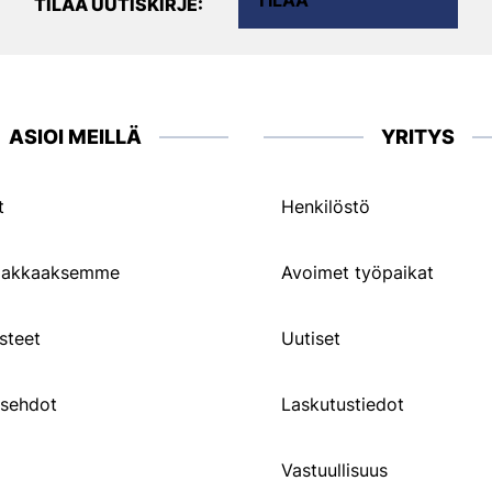
TILAA
TILAA UUTISKIRJE:
ASIOI MEILLÄ
YRITYS
t
Henkilöstö
siakkaaksemme
Avoimet työpaikat
steet
Uutiset
usehdot
Laskutustiedot
Vastuullisuus