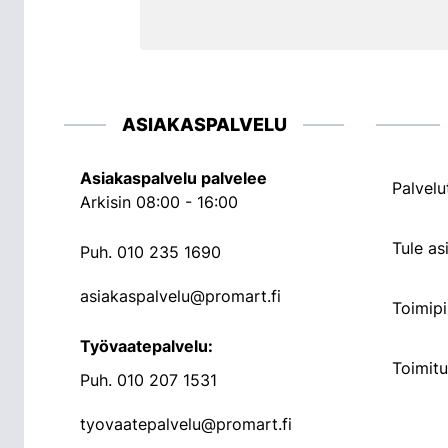
ASIAKASPALVELU
Asiakaspalvelu palvelee
Palvelu
Arkisin 08:00 - 16:00
Tule a
Puh.
010 235 1690
asiakaspalvelu@promart.fi
Toimipi
Työvaatepalvelu:
Toimit
Puh.
010 207 1531
tyovaatepalvelu@promart.fi