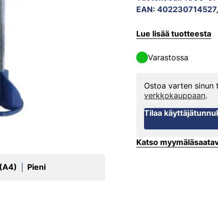
EAN
:
402230714527
Lue lisää tuotteesta
Varastossa
Ostoa varten sinun
verkkokauppaan
.
Tilaa käyttäjätunnu
Katso myymäläsaata
 (A4)
Pieni
|