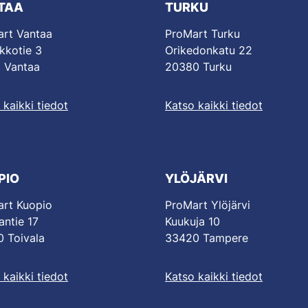
TAA
TURKU
rt Vantaa
ProMart Turku
kkotie 3
Orikedonkatu 22
 Vantaa
20380 Turku
 kaikki tiedot
Katso kaikki tiedot
PIO
YLÖJÄRVI
rt Kuopio
ProMart Ylöjärvi
antie 17
Kuukuja 10
 Toivala
33420 Tampere
 kaikki tiedot
Katso kaikki tiedot