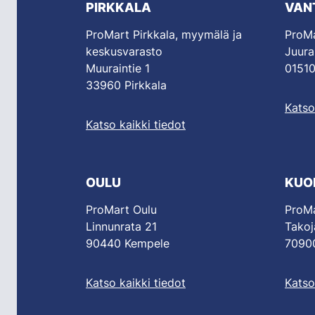
PIRKKALA
VAN
ProMart Pirkkala, myymälä ja
ProMa
keskusvarasto
Juura
Muuraintie 1
01510
33960 Pirkkala
Katso
Katso kaikki tiedot
OULU
KUO
ProMart Oulu
ProMa
Linnunrata 21
Takoj
90440 Kempele
70900
Katso kaikki tiedot
Katso