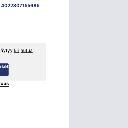
, 4022307155685
 täytyy
kirjautua
kset
vuus