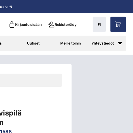
uuvi.fi
Kirjaudu sisään
Rekisteröidy
FI
s
Uutiset
Meille töihin
Yhteystiedot
ispilä
m
1588