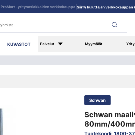
|
ProMart -yritysasiakkaiden verkkokauppa
Siirry kuluttajan verkkokauppan R
KUVASTOT
Palvelut
Myymälät
Yrity
Schwan
Schwan maaliv
80mm/400m
Tuotekoodi
:
1800-37