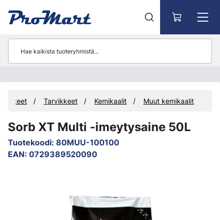
Siirry pääsisältöön
Tuotteet
Tarvikkeet
Kemikaalit
Muut kemikaalit
Sorb XT Multi -imeytysaine 50L
Tuotekoodi
:
80MUU-100100
EAN
:
0729389520090
Ohita kuvat