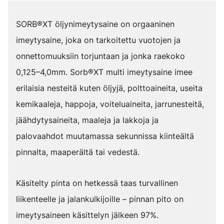
SORB®XT öljynimeytysaine on orgaaninen
imeytysaine, joka on tarkoitettu vuotojen ja
onnettomuuksiin torjuntaan ja jonka raekoko
0,125–4,0mm. Sorb®XT multi imeytysaine imee
erilaisia nesteitä kuten öljyjä, polttoaineita, useita
kemikaaleja, happoja, voiteluaineita, jarrunesteitä,
jäähdytysaineita, maaleja ja lakkoja ja
palovaahdot muutamassa sekunnissa kiinteältä
pinnalta, maaperältä tai vedestä.
Käsitelty pinta on hetkessä taas turvallinen
liikenteelle ja jalankulkijoille – pinnan pito on
imeytysaineen käsittelyn jälkeen 97%.