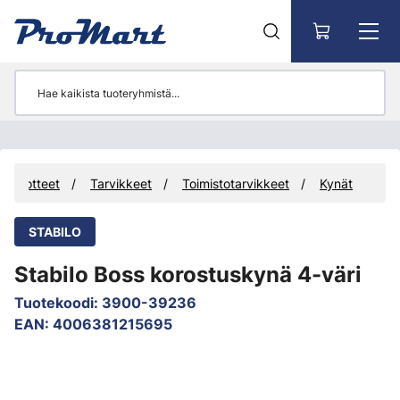
Siirry pääsisältöön
Tuotteet
Tarvikkeet
Toimistotarvikkeet
Kynät
STABILO
Stabilo Boss korostuskynä 4-väri
Tuotekoodi
:
3900-39236
EAN
:
4006381215695
Ohita kuvat