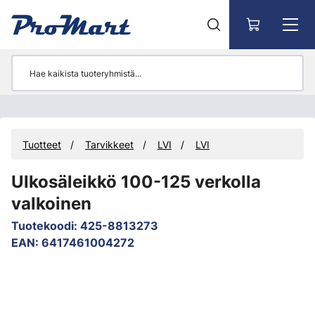
Siirry pääsisältöön
Tuotteet
Tarvikkeet
LVI
LVI
Ulkosäleikkö 100-125 verkolla
valkoinen
Tuotekoodi
:
425-8813273
EAN
:
6417461004272
Ohita kuvat