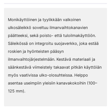
Monikäyttöinen ja tyylikkään valkoinen
ulkosäleikkö soveltuu ilmanvaihtokanavien
päätteeksi, sekä poisto- että tuloilmakäyttöön.
Säleikössä on integroitu suojaverkko, joka estää
roskien ja hyönteisten pääsyn
ilmanvaihtojärjestelmään. Kestävä materiaali ja
säänkestävä viimeistely takaavat pitkän käyttöiän
myös vaativissa ulko-olosuhteissa. Helppo
asentaa useimpiin yleisiin kanavakokoihin (100–
125 mm).