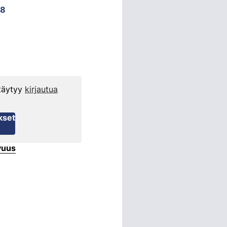
98
 täytyy
kirjautua
kset
vuus