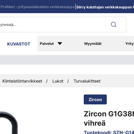
|
ProMart -yritysasiakkaiden verkkokauppa
Siirry kuluttajan verkkokauppan R
KUVASTOT
Palvelut
Myymälät
Yrity
Kiinteistöntarvikkeet
Lukot
Turvalukitteet
Zircon
Zircon G1G38
vihreä
Tuotekoodi
:
SZN-G1