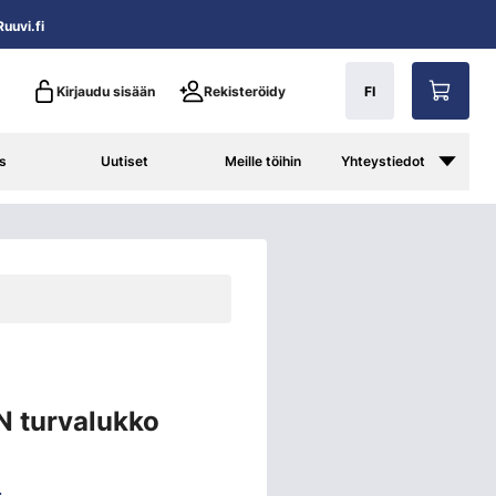
uuvi.fi
Kirjaudu sisään
Rekisteröidy
FI
s
Uutiset
Meille töihin
Yhteystiedot
N turvalukko
4