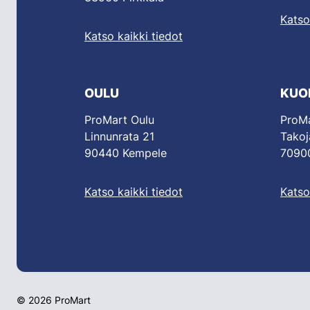
Katso
Katso kaikki tiedot
OULU
KUO
ProMart Oulu
ProMa
Linnunrata 21
Takoj
90440 Kempele
70900
Katso kaikki tiedot
Katso
© 2026 ProMart