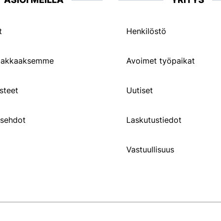
t
Henkilöstö
siakkaaksemme
Avoimet työpaikat
steet
Uutiset
usehdot
Laskutustiedot
Vastuullisuus