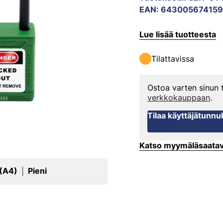
EAN
:
64300567415
Lue lisää tuotteesta
Tilattavissa
Ostoa varten sinun
verkkokauppaan
.
Tilaa käyttäjätunnu
Katso myymäläsaata
 (A4)
Pieni
|