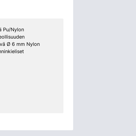
ä Pu/Nylon
eollisuuden
tävä Ø 6 mm Nylon
ninkieliset