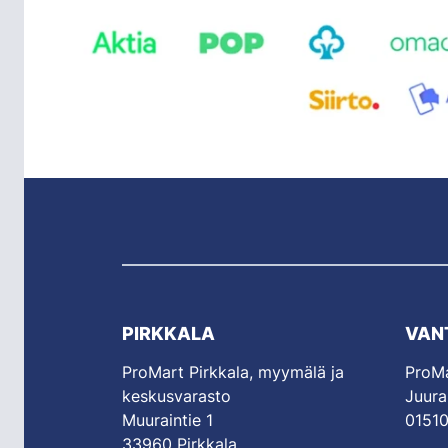
PIRKKALA
VAN
ProMart Pirkkala, myymälä ja
ProMa
keskusvarasto
Juura
Muuraintie 1
01510
33960 Pirkkala