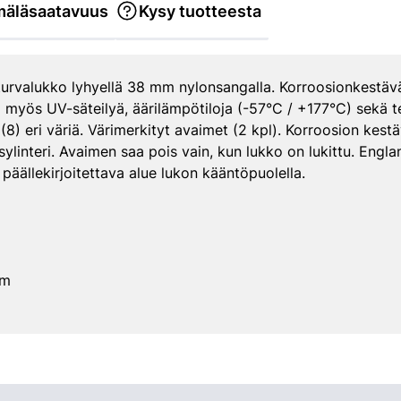
äläsaatavuus
Kysy tuotteesta
urvalukko lyhyellä 38 mm nylonsangalla. Korroosionkestäv
 myös UV-säteilyä, äärilämpötiloja (-57°C / +177°C) sekä t
(8) eri väriä. Värimerkityt avaimet (2 kpl). Korroosion kes
ylinteri. Avaimen saa pois vain, kun lukko on lukittu. Englan
 päällekirjoitettava alue lukon kääntöpuolella.
mm