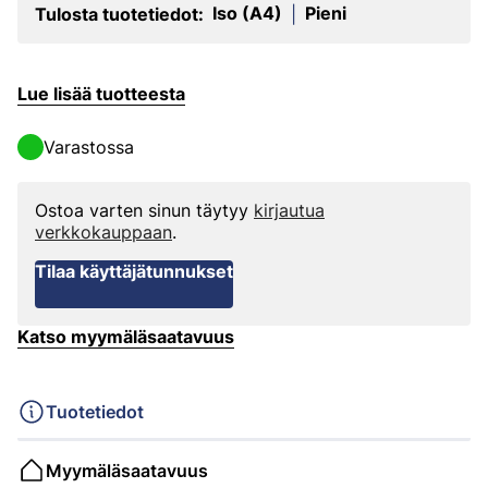
Iso (A4)
Pieni
Tulosta tuotetiedot:
|
Lue lisää tuotteesta
Varastossa
Ostoa varten sinun täytyy
kirjautua
verkkokauppaan
.
Tilaa käyttäjätunnukset
Katso myymäläsaatavuus
Tuotetiedot
Myymäläsaatavuus