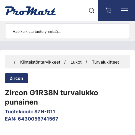
Siirry pääsisältöön
kkeet
Kiinteistöntarvikkeet
Lukot
Turvalukitteet
Zircon
Zircon G1R38N turvalukko
punainen
Tuotekoodi
:
SZN-G11
EAN
:
6430056741567
Ohita kuvat