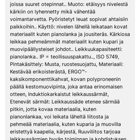
joissa suuret otepinnat.. Muoto: etäisyys nivelestä
kärkiin on lyhennetty mikä vähentää
voimantarvetta. Pyöristetyt leuat sopivat ahtaisiin
paikkoihin.. Käyttö: nivelen lähellä leikataan kovat
materiaalit kuten pianolanka ja jousiteräs. Kärkiosa
leikkaa pehmeämmät materiaalit kuten kupari ja
muovipäällysteiset johdot.. Leikkuukapasiteetti:
pianolanka.. IP = teollisuuspakattu.., ISO 5749,
Pintakäsittely: Musta, ruostesuojattu, Materiaali:
Kestävää erikoisterästä, ERGO™-
kaksikomponenttikahvat, kovan polyproneenin
päällä kestomuovipinta, joka antaa erinomaisen
otteen, Induktiokarkaistut leikkaussärmät,
Etenevät särmät: Leikkaussäde etenee särmää
pitkin, jotta kovaa materiaalia, kuten
pianonlankaa, voi leikata läheltä liitosta ja
pehmeää materiaalia, kuten kuparia ja muovilla
eristettyä kaapelia, kärjestä, Ruuviliitos tarjoaa
leikkaussärmien hyvän toiminnan ja kohdistuksen,