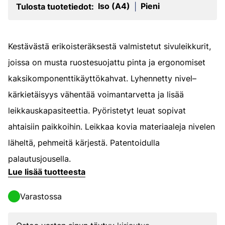
Iso (A4)
Pieni
Tulosta tuotetiedot:
|
Kestävästä erikoisteräksestä valmistetut sivuleikkurit,
joissa on musta ruostesuojattu pinta ja ergonomiset
kaksikomponenttikäyttökahvat. Lyhennetty nivel–
kärkietäisyys vähentää voimantarvetta ja lisää
leikkauskapasiteettia. Pyöristetyt leuat sopivat
ahtaisiin paikkoihin. Leikkaa kovia materiaaleja nivelen
läheltä, pehmeitä kärjestä. Patentoidulla
palautusjousella.
Lue lisää tuotteesta
Varastossa