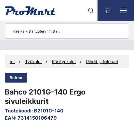
Siirry pääsisältöön
Tuotteet
Työkalut
Käsityökalut
Pihdit ja leikkurit
Bahco
Bahco 2101G-140 Ergo
sivuleikkurit
Tuotekoodi
:
B2101G-140
EAN
:
7314150106479
Ohita kuvat