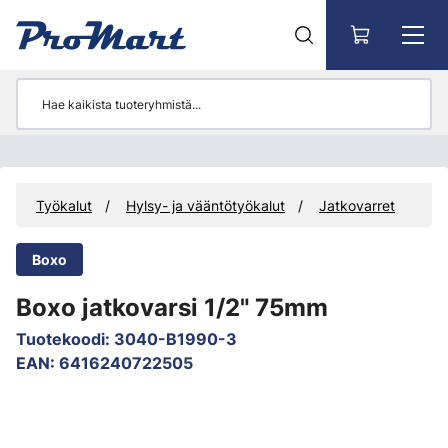
Siirry pääsisältöön
t
Työkalut
Hylsy- ja vääntötyökalut
Jatkovarret
Boxo
Boxo jatkovarsi 1/2" 75mm
Tuotekoodi
:
3040-B1990-3
EAN
:
6416240722505
Ohita kuvat