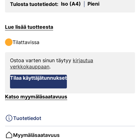
Iso (A4)
Pieni
Tulosta tuotetiedot:
|
Lue lisää tuotteesta
Tilattavissa
Ostoa varten sinun täytyy
kirjautua
verkkokauppaan
.
Tilaa käyttäjätunnukset
Katso myymäläsaatavuus
Tuotetiedot
Myymäläsaatavuus