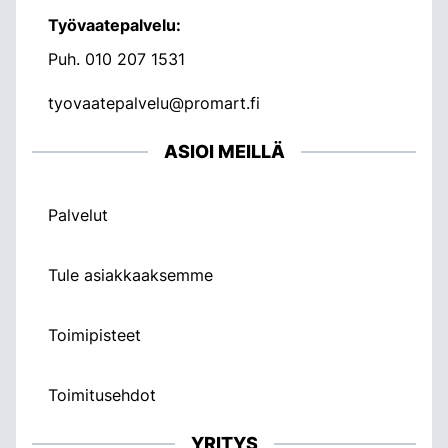
Työvaatepalvelu:
Puh.
010 207 1531
tyovaatepalvelu@promart.fi
ASIOI MEILLÄ
Palvelut
Tule asiakkaaksemme
Toimipisteet
Toimitusehdot
YRITYS