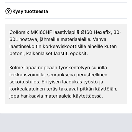
Kysy tuotteesta
Collomix MK160HF laastivispilä Ø160 Hexafix, 30-
60L nostava, jähmeille materiaaleille. Vahva
laastinsekoitin korkeaviskoottisille aineille kuten
betoni, kaikenlaiset laastit, epoksit.
Kolme lapaa nopeaan työskentelyyn suurilla
leikkausvoimilla, seurauksena perusteellinen
sekoitustulos. Erityisen laadukas työstö ja
korkealaatuinen teräs takaavat pitkän käyttöiän,
jopa hankaavia materiaaleja käytettäessä.