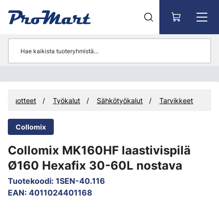
Siirry pääsisältöön
Tuotteet
Työkalut
Sähkötyökalut
Tarvikkeet
Collomix
Collomix MK160HF laastivispilä
Ø160 Hexafix 30-60L nostava
Tuotekoodi
:
1SEN-40.116
EAN
:
4011024401168
Ohita kuvat