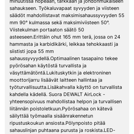
minuutissa nopeaan, tarkkaan ja johdonmukaiseen
sahaukseen. Työkaluvapaat syvyyden ja viisteen
säädöt mahdollistavat maksimisahaussyvyyden 55
mm 90° kulmassa sekä maksimiviisteen 50°.
Viistekulman portaaton säätö 50
asteeseen.Erittäin ohut 165 mm terä, jossa on 24
hammasta ja karbidikärki, leikkaa tehokkaasti ja
siististi jopa 55 mm
sahaussyvyydellä.Optimaalinen tasapaino tekee
pyörösahan käytöstä turvallista ja
väsyttämätöntä.Lukituskytkin ja elektroninen
moottorijarru lisäävät laitteen hallintaa ja
työturvallisuutta.Lisäkahvalla käyttö on turvallista
kahdella kädellä. Suora DEWALT AirLock -
yhteensopivuus mahdollistaa helpon ja turvallisen
liitännän poistoletkuun.Pyörösahaa on kätevä
säilyttää työmaalla sisäänrakennetun
ripustuskoukun ansiosta.Pölynpoisto pitää
sahauslinjan puhtaana purusta ja roskista.LED-