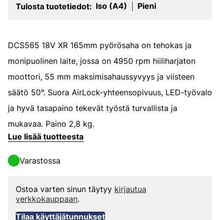
Iso (A4)
Pieni
Tulosta tuotetiedot:
|
DCS565 18V XR 165mm pyörösaha on tehokas ja
monipuolinen laite, jossa on 4950 rpm hiiliharjaton
moottori, 55 mm maksimisahaussyvyys ja viisteen
säätö 50°. Suora AirLock-yhteensopivuus, LED-työvalo
ja hyvä tasapaino tekevät työstä turvallista ja
mukavaa. Paino 2,8 kg.
Lue lisää tuotteesta
Varastossa
Ostoa varten sinun täytyy
kirjautua
verkkokauppaan
.
Tilaa käyttäjätunnukset