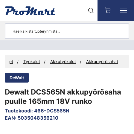
Siirry pääsisältöön
uotteet
Työkalut
Akkutyökalut
Akkupyörösahat
DeWalt
Dewalt DCS565N akkupyörösaha
puulle 165mm 18V runko
Tuotekoodi
:
466-DCS565N
EAN
:
5035048356210
Ohita kuvat