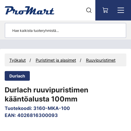
Siirry pääsisältöön
Työkalut
Puristimet ja alasimet
Ruuvipuristimet
Durlach
Durlach ruuvipuristimen
kääntöalusta 100mm
Tuotekoodi
:
3160-MKA-100
EAN
:
4026816300093
Ohita kuvat