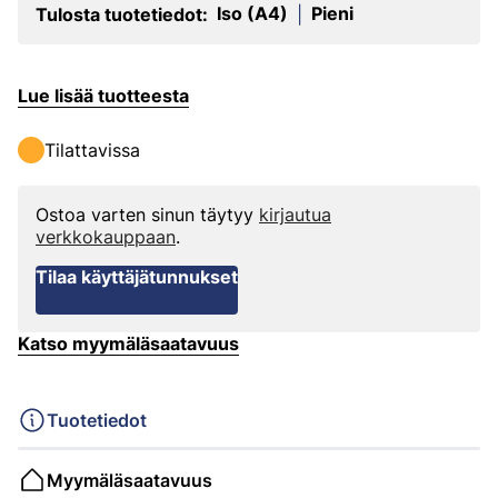
Iso (A4)
Pieni
Tulosta tuotetiedot:
|
Lue lisää tuotteesta
Tilattavissa
Ostoa varten sinun täytyy
kirjautua
verkkokauppaan
.
Tilaa käyttäjätunnukset
Katso myymäläsaatavuus
Tuotetiedot
Myymäläsaatavuus