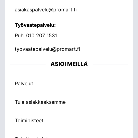
asiakaspalvelu@promart.fi
Työvaatepalvelu:
Puh.
010 207 1531
tyovaatepalvelu@promart.fi
ASIOI MEILLÄ
Palvelut
Tule asiakkaaksemme
Toimipisteet