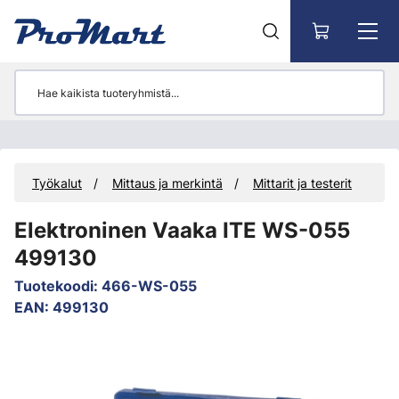
Siirry pääsisältöön
t
Työkalut
Mittaus ja merkintä
Mittarit ja testerit
Elektroninen Vaaka ITE WS-055
499130
Tuotekoodi
:
466-WS-055
EAN
:
499130
Ohita kuvat