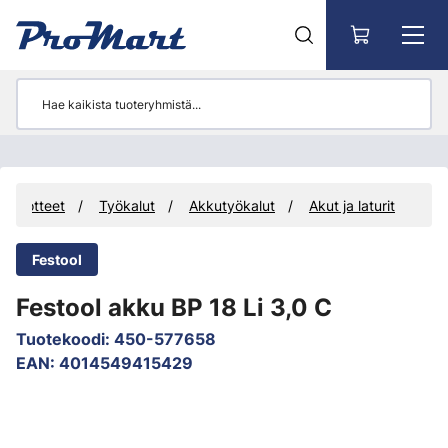
Siirry pääsisältöön
Tuotteet
Työkalut
Akkutyökalut
Akut ja laturit
Festool
Festool akku BP 18 Li 3,0 C
Tuotekoodi
:
450-577658
EAN
:
4014549415429
Ohita kuvat