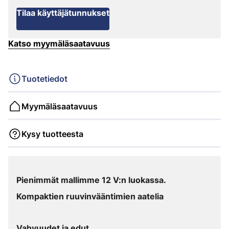
Tilaa käyttäjätunnukset
Katso myymäläsaatavuus
Tuotetiedot
Myymäläsaatavuus
Kysy tuotteesta
Pienimmät mallimme 12 V:n luokassa.
Kompaktien ruuvinvääntimien aatelia
Vahvuudet ja edut