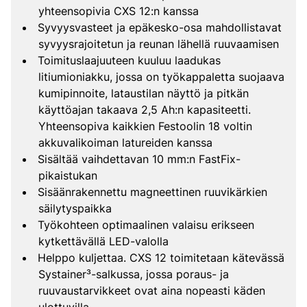
yhteensopivia CXS 12:n kanssa
Syvyysvasteet ja epäkesko-osa mahdollistavat
syvyysrajoitetun ja reunan lähellä ruuvaamisen
Toimituslaajuuteen kuuluu laadukas
litiumioniakku, jossa on työkappaletta suojaava
kumipinnoite, lataustilan näyttö ja pitkän
käyttöajan takaava 2,5 Ah:n kapasiteetti.
Yhteensopiva kaikkien Festoolin 18 voltin
akkuvalikoiman latureiden kanssa
Sisältää vaihdettavan 10 mm:n FastFix-
pikaistukan
Sisäänrakennettu magneettinen ruuvikärkien
säilytyspaikka
Työkohteen optimaalinen valaisu erikseen
kytkettävällä LED-valolla
Helppo kuljettaa. CXS 12 toimitetaan kätevässä
Systainer³-salkussa, jossa poraus- ja
ruuvaustarvikkeet ovat aina nopeasti käden