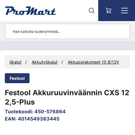
Siirry pääsisältöön
Työkalut
Akkutyökalut
Akkuporakoneet 10,8/12V
Festool
Festool Akkuruuvinväännin CXS 12
2,5-Plus
Tuotekoodi
:
450-576864
EAN
:
4014549383445
Ohita kuvat