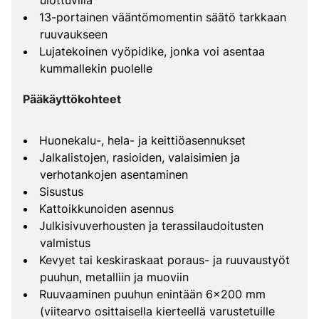
ulottuvilla
13-portainen vääntömomentin säätö tarkkaan
ruuvaukseen
Lujatekoinen vyöpidike, jonka voi asentaa
kummallekin puolelle
Pääkäyttökohteet
Huonekalu-, hela- ja keittiöasennukset
Jalkalistojen, rasioiden, valaisimien ja
verhotankojen asentaminen
Sisustus
Kattoikkunoiden asennus
Julkisivuverhousten ja terassilaudoitusten
valmistus
Kevyet tai keskiraskaat poraus- ja ruuvaustyöt
puuhun, metalliin ja muoviin
Ruuvaaminen puuhun enintään 6x200 mm
(viitearvo osittaisella kierteellä varustetuille