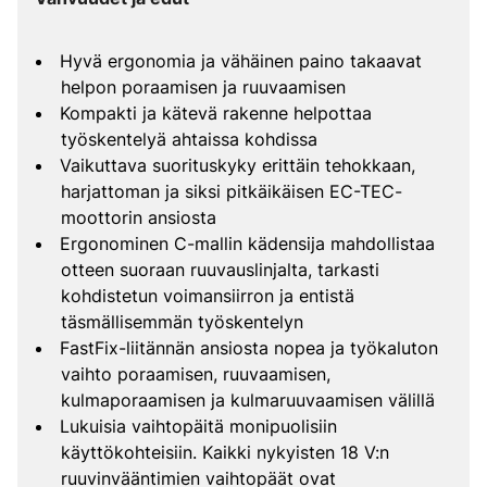
Hyvä ergonomia ja vähäinen paino takaavat
helpon poraamisen ja ruuvaamisen
Kompakti ja kätevä rakenne helpottaa
työskentelyä ahtaissa kohdissa
Vaikuttava suorituskyky erittäin tehokkaan,
harjattoman ja siksi pitkäikäisen EC-TEC-
moottorin ansiosta
Ergonominen C-mallin kädensija mahdollistaa
otteen suoraan ruuvauslinjalta, tarkasti
kohdistetun voimansiirron ja entistä
täsmällisemmän työskentelyn
FastFix-liitännän ansiosta nopea ja työkaluton
vaihto poraamisen, ruuvaamisen,
kulmaporaamisen ja kulmaruuvaamisen välillä
Lukuisia vaihtopäitä monipuolisiin
käyttökohteisiin. Kaikki nykyisten 18 V:n
ruuvinvääntimien vaihtopäät ovat