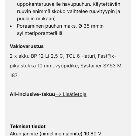
uppokantaruuveille havupuuhun. Käytettävän
ruuvin enimmäiskoko vaihtelee ruuvityypin ja
puulajin mukaan)
Poraaminen puuhun maks. Ø 35 mm:n
sylinteriporanterällä
Vakiovarustus
2 x akku BP 12 Li 2,5 C, TCL 6 -laturi, FastFix-
pikaistukka 10 mm, vyöpidike, Systainer SYS3 M
187
All-inclusive-takuu
--> Lisätietoja
Tekniset tiedot
Akun jännite (nimellinen jännite) 10.80 V