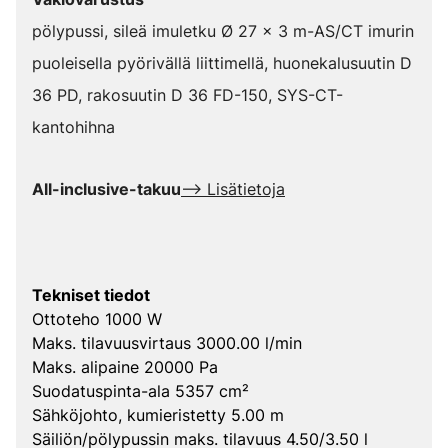
pölypussi, sileä imuletku Ø 27 x 3 m-AS/CT imurin
puoleisella pyörivällä liittimellä, huonekalusuutin D
36 PD, rakosuutin D 36 FD-150, SYS-CT-
kantohihna
All-inclusive-takuu
--> Lisätietoja
Tekniset tiedot
Ottoteho 1000 W
Maks. tilavuusvirtaus 3000.00 l/min
Maks. alipaine 20000 Pa
Suodatuspinta-ala 5357 cm²
Sähköjohto, kumieristetty 5.00 m
Säiliön/pölypussin maks. tilavuus 4.50/3.50 l