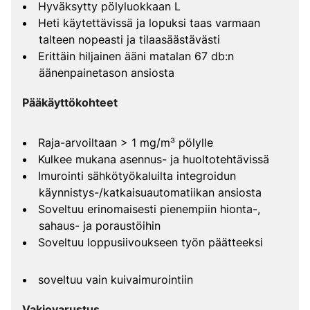
Hyväksytty pölyluokkaan L
Heti käytettävissä ja lopuksi taas varmaan
talteen nopeasti ja tilaasäästävästi
Erittäin hiljainen ääni matalan 67 db:n
äänenpainetason ansiosta
Pääkäyttökohteet
Raja-arvoiltaan > 1 mg/m³ pölylle
Kulkee mukana asennus- ja huoltotehtävissä
Imurointi sähkötyökaluilta integroidun
käynnistys-/katkaisuautomatiikan ansiosta
Soveltuu erinomaisesti pienempiin hionta-,
sahaus- ja poraustöihin
Soveltuu loppusiivoukseen työn päätteeksi
soveltuu vain kuivaimurointiin
Vakiovarustus