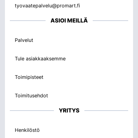
tyovaatepalvelu@promart.fi
ASIOI MEILLÄ
Palvelut
Tule asiakkaaksemme
Toimipisteet
Toimitusehdot
YRITYS
Henkilöstö