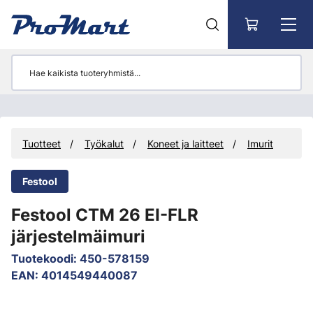
Siirry pääsisältöön
Tuotteet
Työkalut
Koneet ja laitteet
Imurit
Festool
Festool CTM 26 EI-FLR
järjestelmäimuri
Tuotekoodi
:
450-578159
EAN
:
4014549440087
Ohita kuvat