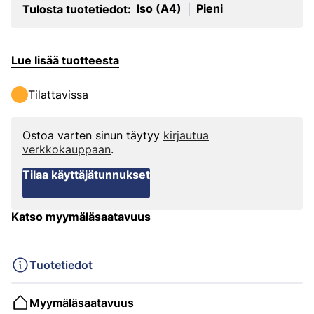
Iso (A4)
Pieni
Tulosta tuotetiedot:
|
Lue lisää tuotteesta
Tilattavissa
Ostoa varten sinun täytyy
kirjautua
verkkokauppaan
.
Tilaa käyttäjätunnukset
Katso myymäläsaatavuus
Tuotetiedot
Myymäläsaatavuus