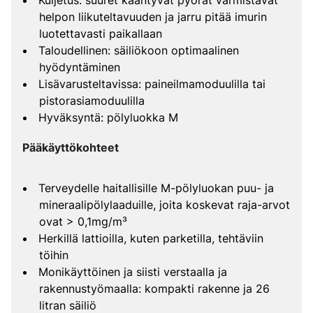
Kuljetus: suuret kääntyvät pyörät varmistavat
helpon liikuteltavuuden ja jarru pitää imurin
luotettavasti paikallaan
Taloudellinen: säiliökoon optimaalinen
hyödyntäminen
Lisävarusteltavissa: paineilmamoduulilla tai
pistorasiamoduulilla
Hyväksyntä: pölyluokka M
Pääkäyttökohteet
Terveydelle haitallisille M-pölyluokan puu- ja
mineraalipölylaaduille, joita koskevat raja-arvot
ovat > 0,1mg/m³
Herkillä lattioilla, kuten parketilla, tehtäviin
töihin
Monikäyttöinen ja siisti verstaalla ja
rakennustyömaalla: kompakti rakenne ja 26
litran säiliö