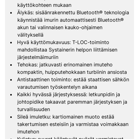
käyttökohteen mukaan
Älykäs: sisäänrakennettu Bluetooth® teknologia
käynnistää imurin automaattisesti Bluetooth®
akun tai valinnaisen kauko-ohjaimen
välityksellä
Hyvä käyttömukavuus: T-LOC-toiminto
mahdollistaa Systainerin helpon liittämisen
järjestelmäimuriin
Tehokas: jatkuvasti erinomainen imuteho
kompaktin, huipputehokkaan turbiinin ansiosta
Antistaattinen toiminto: estää staattisen sähkön
varautumisen työskentelyn aikana
Kaikki hyvässä järjestyksessä: letkunpidin ja
johtopidike takaavat paremman järjestyksen ja
turvallisuuden
Sileä imuletku: kartiomainen muoto estää
takertumisen esteisiin ja varmistaa voimakkaan
imutehon