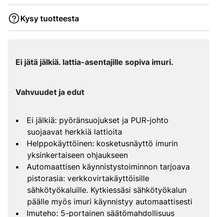
Kysy tuotteesta
Ei jätä jälkiä. lattia-asentajille sopiva imuri.
Vahvuudet ja edut
Ei jälkiä: pyöränsuojukset ja PUR-johto
suojaavat herkkiä lattioita
Helppokäyttöinen: kosketusnäyttö imurin
yksinkertaiseen ohjaukseen
Automaattisen käynnistystoiminnon tarjoava
pistorasia: verkkovirtakäyttöisille
sähkötyökaluille. Kytkiessäsi sähkötyökalun
päälle myös imuri käynnistyy automaattisesti
Imuteho: 5-portainen säätömahdollisuus