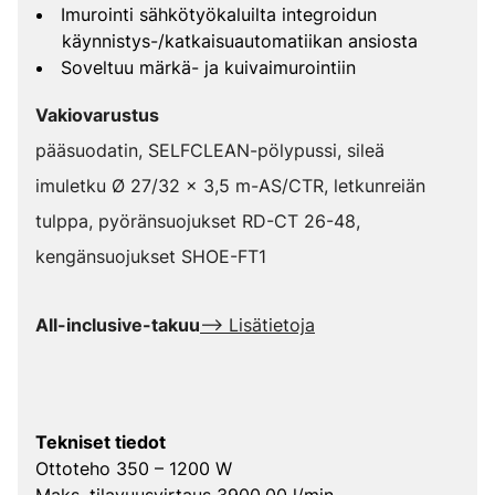
Imurointi sähkötyökaluilta integroidun
käynnistys-/katkaisuautomatiikan ansiosta
Soveltuu märkä- ja kuivaimurointiin
Vakiovarustus
pääsuodatin, SELFCLEAN-pölypussi, sileä
imuletku Ø 27/32 x 3,5 m-AS/CTR, letkunreiän
tulppa, pyöränsuojukset RD-CT 26-48,
kengänsuojukset SHOE-FT1
All-inclusive-takuu
--> Lisätietoja
Tekniset tiedot
Ottoteho 350 – 1200 W