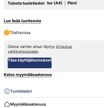
Iso (A4)
Pieni
Tulosta tuotetiedot:
|
Lue lisää tuotteesta
Tilattavissa
Ostoa varten sinun täytyy
kirjautua
verkkokauppaan
.
Tilaa käyttäjätunnukset
Katso myymäläsaatavuus
Tuotetiedot
Myymäläsaatavuus