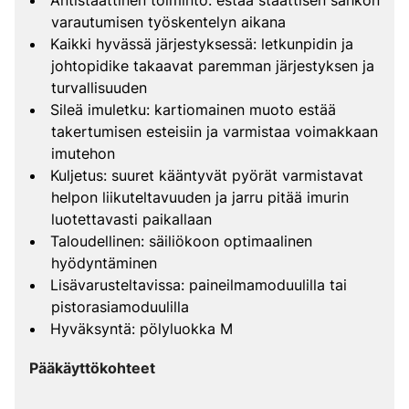
Antistaattinen toiminto: estää staattisen sähkön
varautumisen työskentelyn aikana
Kaikki hyvässä järjestyksessä: letkunpidin ja
johtopidike takaavat paremman järjestyksen ja
turvallisuuden
Sileä imuletku: kartiomainen muoto estää
takertumisen esteisiin ja varmistaa voimakkaan
imutehon
Kuljetus: suuret kääntyvät pyörät varmistavat
helpon liikuteltavuuden ja jarru pitää imurin
luotettavasti paikallaan
Taloudellinen: säiliökoon optimaalinen
hyödyntäminen
Lisävarusteltavissa: paineilmamoduulilla tai
pistorasiamoduulilla
Hyväksyntä: pölyluokka M
Pääkäyttökohteet