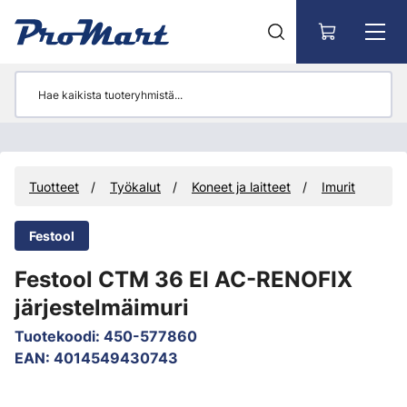
Siirry pääsisältöön
Tuotteet
Työkalut
Koneet ja laitteet
Imurit
Festool
Festool CTM 36 EI AC-RENOFIX
järjestelmäimuri
Tuotekoodi
:
450-577860
EAN
:
4014549430743
Ohita kuvat