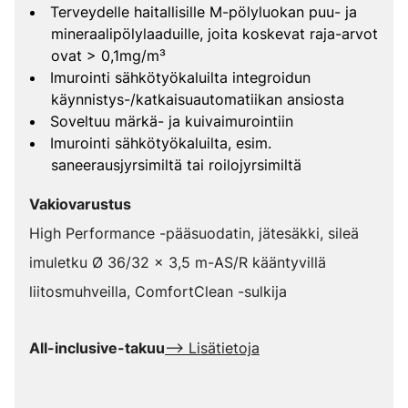
Terveydelle haitallisille M-pölyluokan puu- ja
mineraalipölylaaduille, joita koskevat raja-arvot
ovat > 0,1mg/m³
Imurointi sähkötyökaluilta integroidun
käynnistys-/katkaisuautomatiikan ansiosta
Soveltuu märkä- ja kuivaimurointiin
Imurointi sähkötyökaluilta, esim.
saneerausjyrsimiltä tai roilojyrsimiltä
Vakiovarustus
High Performance -pääsuodatin, jätesäkki, sileä
imuletku Ø 36/32 x 3,5 m-AS/R kääntyvillä
liitosmuhveilla, ComfortClean -sulkija
All-inclusive-takuu
--> Lisätietoja