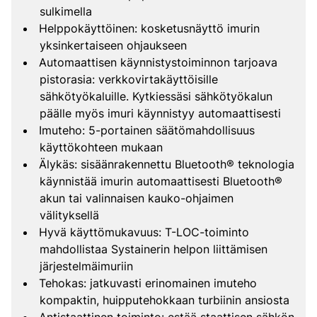
sulkimella
Helppokäyttöinen: kosketusnäyttö imurin
yksinkertaiseen ohjaukseen
Automaattisen käynnistystoiminnon tarjoava
pistorasia: verkkovirtakäyttöisille
sähkötyökaluille. Kytkiessäsi sähkötyökalun
päälle myös imuri käynnistyy automaattisesti
Imuteho: 5-portainen säätömahdollisuus
käyttökohteen mukaan
Älykäs: sisäänrakennettu Bluetooth® teknologia
käynnistää imurin automaattisesti Bluetooth®
akun tai valinnaisen kauko-ohjaimen
välityksellä
Hyvä käyttömukavuus: T-LOC-toiminto
mahdollistaa Systainerin helpon liittämisen
järjestelmäimuriin
Tehokas: jatkuvasti erinomainen imuteho
kompaktin, huipputehokkaan turbiinin ansiosta