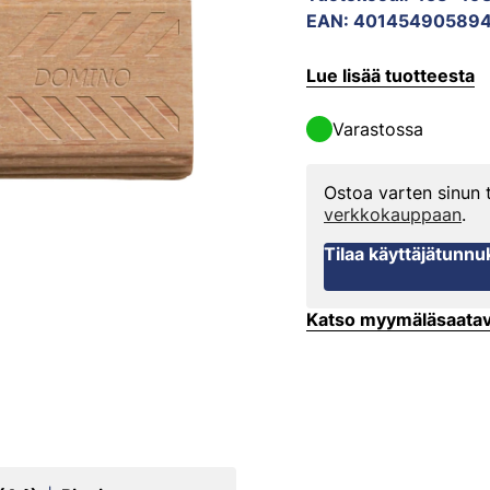
EAN
:
401454905894
Lue lisää tuotteesta
Varastossa
Ostoa varten sinun
verkkokauppaan
.
Tilaa käyttäjätunnu
Katso myymäläsaata