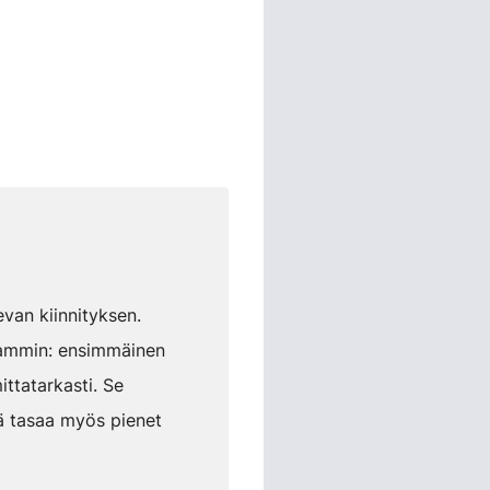
evan kiinnityksen.
peammin: ensimmäinen
ittatarkasti. Se
mä tasaa myös pienet