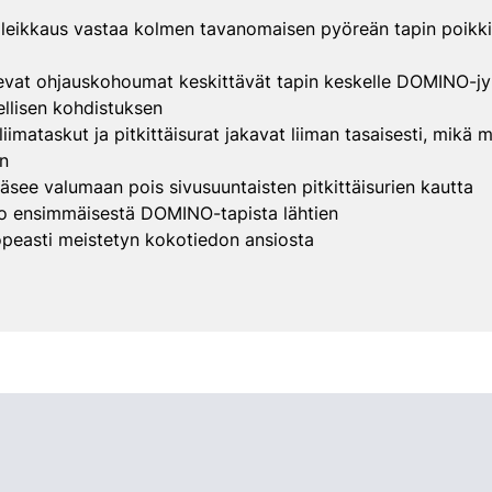
eikkaus vastaa kolmen tavanomaisen pyöreän tapin poikkil
vat ohjauskohoumat keskittävät tapin keskelle DOMINO-jyrs
llisen kohdistuksen
 liimataskut ja pitkittäisurat jakavat liiman tasaisesti, mikä 
n
äsee valumaan pois sivusuuntaisten pitkittäisurien kautta
o ensimmäisestä DOMINO-tapista lähtien
opeasti meistetyn kokotiedon ansiosta