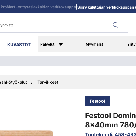
|
ProMart -yritysasiakkaiden verkkokauppa
Siirry kuluttajan verkkokauppan R
KUVASTOT
Palvelut
Myymälät
Yrity
Sähkötyökalut
Tarvikkeet
Festool
Festool Domin
8x40mm 780/
Tuotekoodi
:
453-49