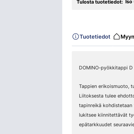
Iso
Tulosta tuotetiedot:
Tuotetiedot
Myym
DOMINO-pyökkitappi D 8
Tappien erikoismuoto, tu
Liitoksesta tulee ehdot
tapinreikä kohdistetaan y
lukitsee kiinnitettävät 
epätarkkuudet seuraavie