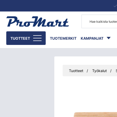
Siirry pääsisältöön
TUOTTEET
TUOTEMERKIT
KAMPANJAT
Tuotteet
Työkalut
Ohita kuvat