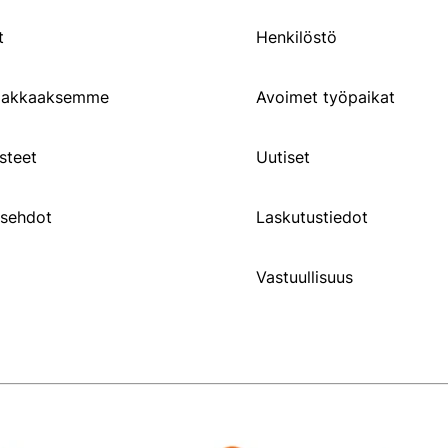
t
Henkilöstö
siakkaaksemme
Avoimet työpaikat
steet
Uutiset
usehdot
Laskutustiedot
Vastuullisuus