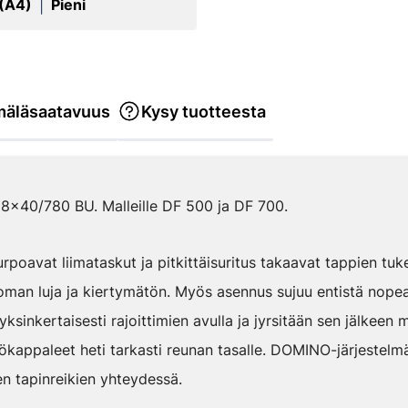
 (A4)
Pieni
|
äläsaatavuus
Kysy tuotteesta
x40/780 BU. Malleille DF 500 ja DF 700.
rpoavat liimataskut ja pitkittäisuritus takaavat tappien tuk
toman luja ja kiertymätön. Myös asennus sujuu entistä no
ksinkertaisesti rajoittimien avulla ja jyrsitään sen jälkeen m
työkappaleet heti tarkasti reunan tasalle. DOMINO-järjestel
n tapinreikien yhteydessä.