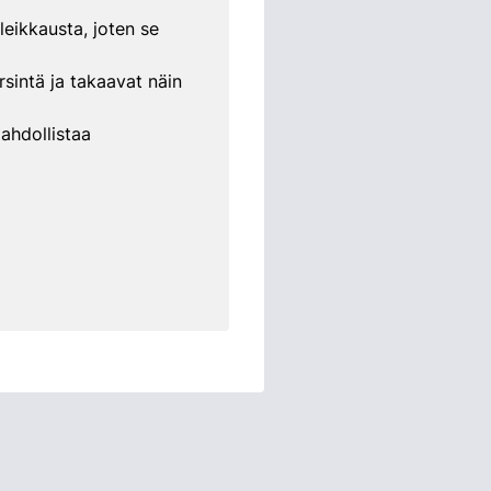
eikkausta, joten se
intä ja takaavat näin
mahdollistaa