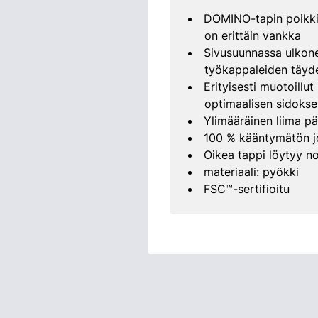
DOMINO-tapin poikkil
on erittäin vankka
Sivusuunnassa ulkone
työkappaleiden täyde
Erityisesti muotoillut
optimaalisen sidokse
Ylimääräinen liima pä
100 % kääntymätön j
Oikea tappi löytyy n
materiaali: pyökki
FSC™-sertifioitu