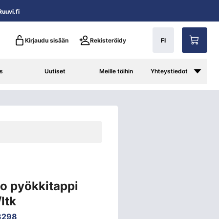
uuvi.fi
Kirjaudu sisään
Rekisteröidy
FI
s
Uutiset
Meille töihin
Yhteystiedot
o pyökkitappi
ltk
3298