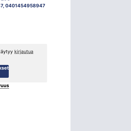
7, 0401454958947
 täytyy
kirjautua
kset
vuus