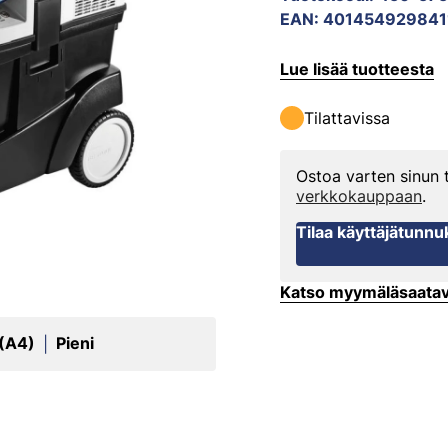
EAN
:
401454929841
Lue lisää tuotteesta
Tilattavissa
Ostoa varten sinun
verkkokauppaan
.
Tilaa käyttäjätunnu
Katso myymäläsaata
 (A4)
Pieni
|