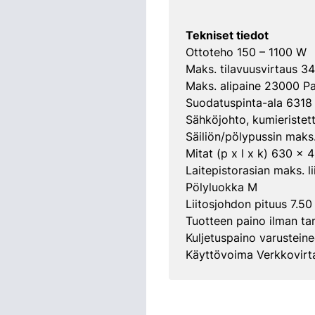
Tekniset tiedot
Ottoteho 150 – 1100 W
Maks. tilavuusvirtaus 3
Maks. alipaine 23000 P
Suodatuspinta-ala 6318
Sähköjohto, kumieristet
Säiliön/pölypussin maks.
Mitat (p x l x k) 630 x
Laitepistorasian maks. 
Pölyluokka M
Liitosjohdon pituus 7.50
Tuotteen paino ilman tar
Kuljetuspaino varustein
Käyttövoima Verkkovirt