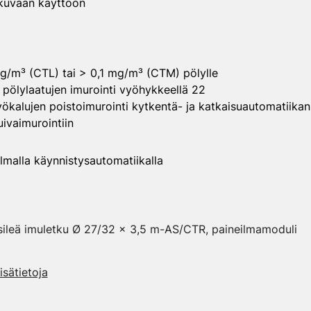
kuvaan käyttöön
mg/m³ (CTL) tai > 0,1 mg/m³ (CTM) pölylle
 pölylaatujen imurointi vyöhykkeellä 22
ökalujen poistoimurointi kytkentä- ja katkaisuautomatiikan
ivaimurointiin
ilmalla käynnistysautomatiikalla
ileä imuletku Ø 27/32 x 3,5 m-AS/CTR, paineilmamoduli
isätietoja