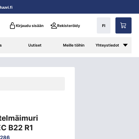
uuvi.fi
Kirjaudu sisään
Rekisteröidy
FI
s
Uutiset
Meille töihin
Yhteystiedot
stelmäimuri
EC B22 R1
5286