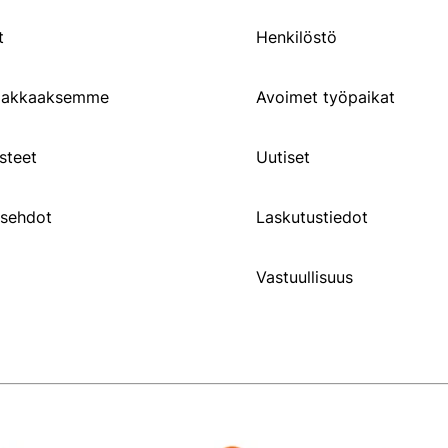
t
Henkilöstö
siakkaaksemme
Avoimet työpaikat
steet
Uutiset
usehdot
Laskutustiedot
Vastuullisuus