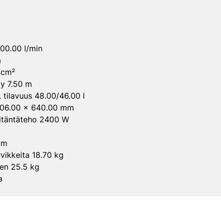
400.00 l/min
a
 cm²
ty 7.50 m
 tilavuus 48.00/46.00 l
 406.00 x 640.00 mm
liitäntäteho 2400 W
 m
vikkeita 18.70 kg
een 25.5 kg
a