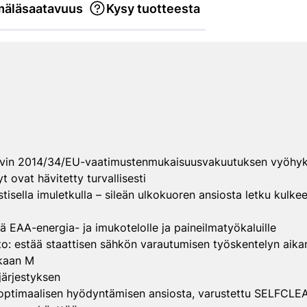
äläsaatavuus
Kysy tuotteesta
ivin 2014/34/EU-vaatimustenmukaisuusvakuutuksen vyöhykke
t ovat hävitetty turvallisesti
astisella imuletkulla – sileän ulkokuoren ansiosta letku kulke
llä EAA-energia- ja imukotelolle ja paineilmatyökaluille
nto: estää staattisen sähkön varautumisen työskentelyn aika
kaan M
järjestyksen
n optimaalisen hyödyntämisen ansiosta, varustettu SELFCLEA