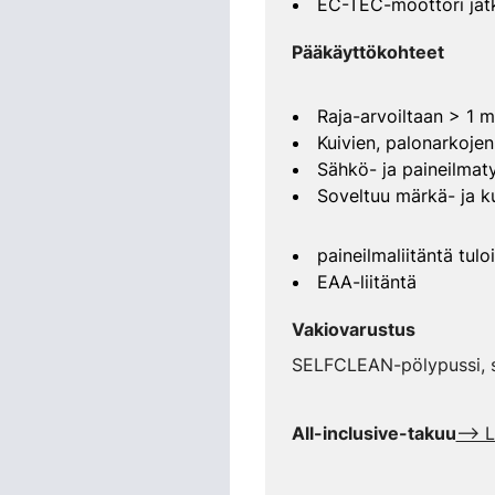
EC-TEC-moottori jat
Pääkäyttökohteet
Raja-arvoiltaan > 1 
Kuivien, palonarkojen
Sähkö- ja paineilmaty
Soveltuu märkä- ja ku
paineilmaliitäntä tulo
EAA-liitäntä
Vakiovarustus
SELFCLEAN-pölypussi, s
All-inclusive-takuu
--> L