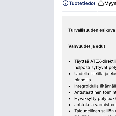
Tuotetiedot
Myym
Turvallisuuden esikuva
Vahvuudet ja edut
Täyttää ATEX-direkti
helposti syttyvät pöly
Uudella sileällä ja el
pinnoilla
Integroidulla liitännä
Antistaattinen toimi
Hyväksytty pölyluok
Johtokela varmistaa 
Taloudellinen säiliö