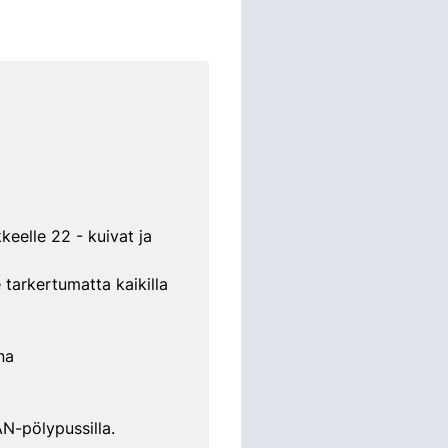
elle 22 - kuivat ja
e tarkertumatta kaikilla
na
N-pölypussilla.