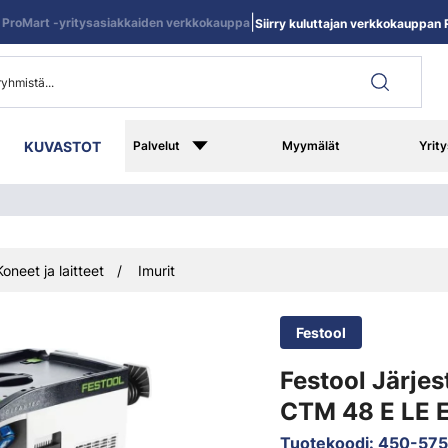
|
ProMart -yritysasiakkaiden verkkokauppa
Siirry kuluttajan verkkokauppan R
KUVASTOT
Palvelut
Myymälät
Yrity
Koneet ja laitteet
Imurit
Festool
Festool Järje
CTM 48 E LE 
Tuotekoodi
:
450-57