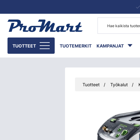
Siirry pääsisältöön
TUOTTEET
TUOTEMERKIT
KAMPANJAT
Tuotteet
Työkalut
Ohita kuvat