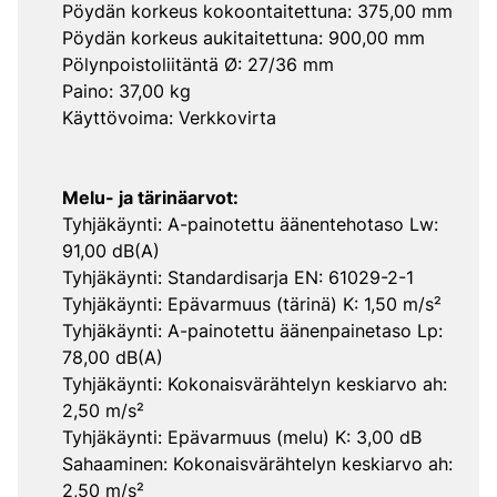
Pöydän korkeus kokoontaitettuna: 375,00 mm
Pöydän korkeus aukitaitettuna: 900,00 mm
Pölynpoistoliitäntä Ø: 27/36 mm
Paino: 37,00 kg
Käyttövoima: Verkkovirta
Melu- ja tärinäarvot:
Tyhjäkäynti: A-painotettu äänentehotaso Lw:
91,00 dB(A)
Tyhjäkäynti: Standardisarja EN: 61029-2-1
Tyhjäkäynti: Epävarmuus (tärinä) K: 1,50 m/s²
Tyhjäkäynti: A-painotettu äänenpainetaso Lp:
78,00 dB(A)
Tyhjäkäynti: Kokonaisvärähtelyn keskiarvo ah:
2,50 m/s²
Tyhjäkäynti: Epävarmuus (melu) K: 3,00 dB
Sahaaminen: Kokonaisvärähtelyn keskiarvo ah:
2,50 m/s²