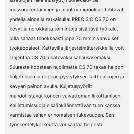
sisätilojen rakennustyöt, huonekalu- tai
messurakentaminen ja muut monipuoliset tehtävät
yhdellä ainoalla ratkaisulla: PRECISIO CS 70 on
kevyt ja nerokkaita toimintoja sisältävä työkalu,
jolla sahaat tehokkaasti jopa 70 mm:n vahvuiset
työkappaleet. Kattavilla järjestelmätarvikkeilla voit
laajentaa CS 70:n käteväksi sahausasemaksi.
Suuresta koostaan huolimatta CS 70 takaa helpon
kuljetuksen ja nopean pystytyksen taittojalkojen ja
kevyen painon avulla. Kuljetuspyörät
mahdollistavat koneen vaivattoman liikuttamisen.
Kallistumissuoja sisäänkäännettävän tuen kanssa
varmistaa sahan erinomaisen tukevuuden. Sen
työskentelykorkeutta voi säätää helposti.