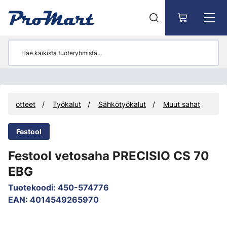
Siirry pääsisältöön
Tuotteet
Työkalut
Sähkötyökalut
Muut sahat
Festool
Festool vetosaha PRECISIO CS 70
EBG
Tuotekoodi
:
450-574776
EAN
:
4014549265970
Ohita kuvat