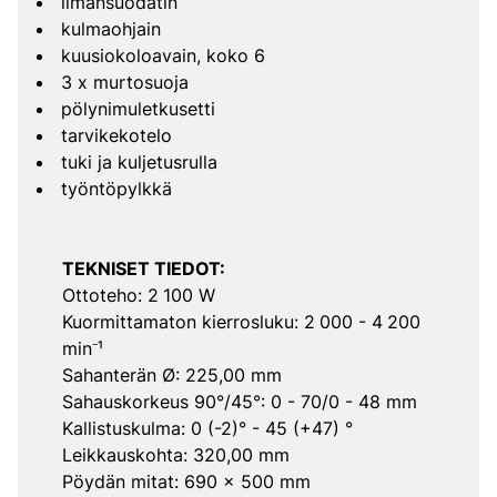
ilmansuodatin
kulmaohjain
kuusiokoloavain, koko 6
3 x murtosuoja
pölynimuletkusetti
tarvikekotelo
tuki ja kuljetusrulla
työntöpylkkä
TEKNISET TIEDOT:
Ottoteho: 2 100 W
Kuormittamaton kierrosluku: 2 000 - 4 200
min⁻¹
Sahanterän Ø: 225,00 mm
Sahauskorkeus 90°/45°: 0 - 70/0 - 48 mm
Kallistuskulma: 0 (-2)° - 45 (+47) °
Leikkauskohta: 320,00 mm
Pöydän mitat: 690 x 500 mm