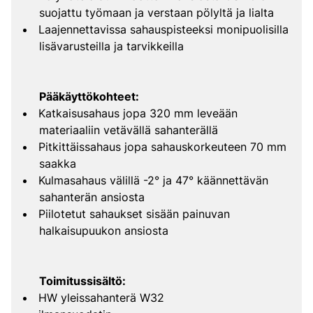
suojattu työmaan ja verstaan pölyltä ja lialta
Laajennettavissa sahauspisteeksi monipuolisilla
lisävarusteilla ja tarvikkeilla
Pääkäyttökohteet:
Katkaisusahaus jopa 320 mm leveään
materiaaliin vetävällä sahanterällä
Pitkittäissahaus jopa sahauskorkeuteen 70 mm
saakka
Kulmasahaus välillä -2° ja 47° käännettävän
sahanterän ansiosta
Piilotetut sahaukset sisään painuvan
halkaisupuukon ansiosta
Toimitussisältö:
HW yleissahanterä W32