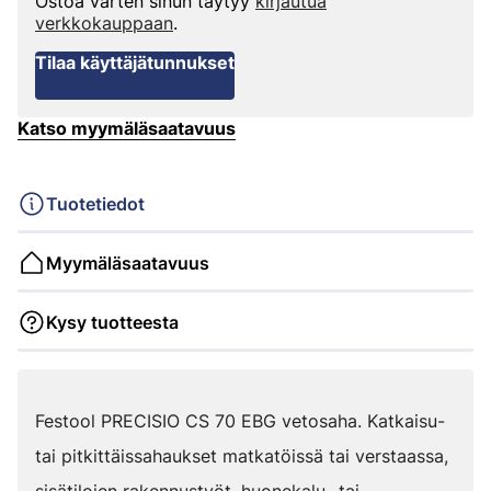
Ostoa varten sinun täytyy
kirjautua
verkkokauppaan
.
Tilaa käyttäjätunnukset
Katso myymäläsaatavuus
Tuotetiedot
Myymäläsaatavuus
Kysy tuotteesta
Festool PRECISIO CS 70 EBG vetosaha. Katkaisu-
tai pitkittäissahaukset matkatöissä tai verstaassa,