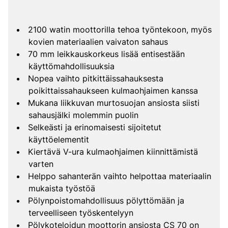
2100 watin moottorilla tehoa työntekoon, myös
kovien materiaalien vaivaton sahaus
70 mm leikkauskorkeus lisää entisestään
käyttömahdollisuuksia
Nopea vaihto pitkittäissahauksesta
poikittaissahaukseen kulmaohjaimen kanssa
Mukana liikkuvan murtosuojan ansiosta siisti
sahausjälki molemmin puolin
Selkeästi ja erinomaisesti sijoitetut
käyttöelementit
Kiertävä V-ura kulmaohjaimen kiinnittämistä
varten
Helppo sahanterän vaihto helpottaa materiaalin
mukaista työstöä
Pölynpoistomahdollisuus pölyttömään ja
terveelliseen työskentelyyn
Pölykoteloidun moottorin ansiosta CS 70 on