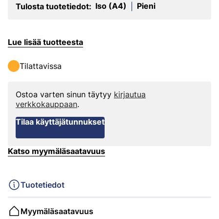
Iso (A4)
Pieni
Tulosta tuotetiedot:
|
Lue lisää tuotteesta
Tilattavissa
Ostoa varten sinun täytyy
kirjautua
verkkokauppaan
.
Tilaa käyttäjätunnukset
Katso myymäläsaatavuus
Tuotetiedot
Myymäläsaatavuus