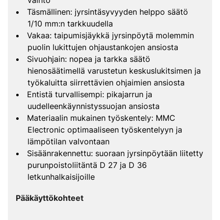
vaihto
Täsmällinen: jyrsintäsyvyyden helppo säätö
1/10 mm:n tarkkuudella
Vakaa: taipumisjäykkä jyrsinpöytä molemmin
puolin lukittujen ohjaustankojen ansiosta
Sivuohjain: nopea ja tarkka säätö
hienosäätimellä varustetun keskuslukitsimen ja
työkaluitta siirrettävien ohjaimien ansiosta
Entistä turvallisempi: pikajarrun ja
uudelleenkäynnistyssuojan ansiosta
Materiaalin mukainen työskentely: MMC
Electronic optimaaliseen työskentelyyn ja
lämpötilan valvontaan
Sisäänrakennettu: suoraan jyrsinpöytään liitetty
purunpoistoliitäntä D 27 ja D 36
letkunhalkaisijoille
Pääkäyttökohteet