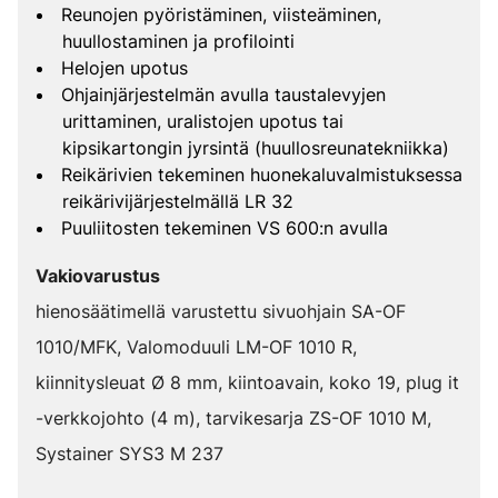
Reunojen pyöristäminen, viisteäminen,
huullostaminen ja profilointi
Helojen upotus
Ohjainjärjestelmän avulla taustalevyjen
urittaminen, uralistojen upotus tai
kipsikartongin jyrsintä (huullosreunatekniikka)
Reikärivien tekeminen huonekaluvalmistuksessa
reikärivijärjestelmällä LR 32
Puuliitosten tekeminen VS 600:n avulla
Vakiovarustus
hienosäätimellä varustettu sivuohjain SA-OF
1010/MFK, Valomoduuli LM-OF 1010 R,
kiinnitysleuat Ø 8 mm, kiintoavain, koko 19, plug it
-verkkojohto (4 m), tarvikesarja ZS-OF 1010 M,
Systainer SYS3 M 237