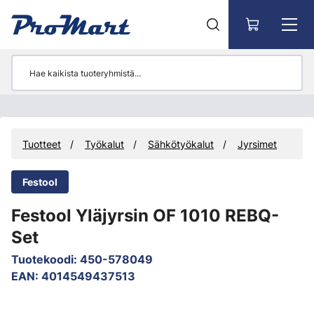
Siirry pääsisältöön
Tuotteet
Työkalut
Sähkötyökalut
Jyrsimet
Festool
Festool Yläjyrsin OF 1010 REBQ-
Set
Tuotekoodi
:
450-578049
EAN
:
4014549437513
Ohita kuvat