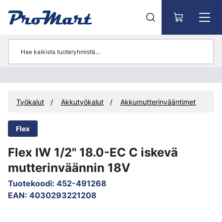
Siirry pääsisältöön
Työkalut
Akkutyökalut
Akkumutterinvääntimet
Flex
Flex IW 1/2" 18.0-EC C iskevä
mutterinväännin 18V
Tuotekoodi
:
452-491268
EAN
:
4030293221208
Ohita kuvat