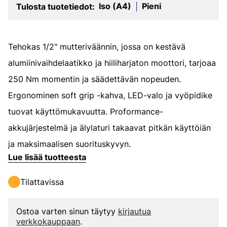
Iso (A4)
Pieni
Tulosta tuotetiedot:
|
Tehokas 1/2" mutteriväännin, jossa on kestävä
alumiinivaihdelaatikko ja hiiliharjaton moottori, tarjoaa
250 Nm momentin ja säädettävän nopeuden.
Ergonominen soft grip -kahva, LED-valo ja vyöpidike
tuovat käyttömukavuutta. Proformance-
akkujärjestelmä ja älylaturi takaavat pitkän käyttöiän
ja maksimaalisen suorituskyvyn.
Lue lisää tuotteesta
Tilattavissa
Ostoa varten sinun täytyy
kirjautua
verkkokauppaan
.