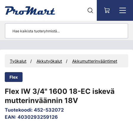
Siirry pääsisältöön
Työkalut
Akkutyökalut
Akkumutterinvääntimet
Flex
Flex IW 3/4" 1600 18-EC iskevä
mutterinväännin 18V
Tuotekoodi
:
452-532072
EAN
:
4030293259126
Ohita kuvat