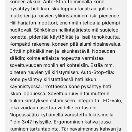
koneen akkua. Auto-Stop toiminnalla kone
pysähtyy heti kun isku loppuu tai alkaa, jolloin
mutterien ja ruuvien ylikiristäminen riski pienenee.
Hiiliharjaton moottori, enemmän tehoa ja pidempi
huoltoväli. Sähköinen hallintajärjestelmä suojelee
konetta, pidentää käyttöikää ja lisää tehokkuutta.
Kompakti rakenne, koneen pää alumiinipainevalua.
Erittäin pitkäikäinen ja iskunkestävä. Nopeuden
säädin: kolme erilaista nopeutta varmistaa
soveltuvuuden moniin eri kohteisiin. Estää mm.
pineten ruuvien yli kiristymisen. Auto-Stop-tila:
Kone pysähtyy kiristettäessä heti iskun
käynnistyessä. Irrottaessa kone pysähtyy heti
iskun loppuessa. Soveltuu ruuvin tai mutterin
tiukan kiristyksen estämiseen. Integroitu LED-valo,
joka voidaan asettaa viidelle eri tasolle.
Nopeussäätö kytkimellä varustettu lukitsimella.
Pidin 3/4? hylsyille. Ergonominen kahva jossa
kuminen tartuntapinta. Tärinävaimennus kahvan ja