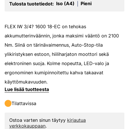
Iso (A4)
Pieni
Tulosta tuotetiedot:
|
FLEX IW 3/4? 1600 18-EC on tehokas
akkumutterinväännin, jonka maksimi vääntö on 2100
Nm. Siinä on tärinävaimennus, Auto-Stop-tila
ylikiristyksen estoon, hiiliharjaton moottori sekä
elektroninen suoja. Kolme nopeutta, LED-valo ja
ergonominen kumipinnoitettu kahva takaavat
käyttömukavuuden.
Lue lisää tuotteesta
Tilattavissa
Ostoa varten sinun täytyy
kirjautua
verkkokauppaan
.