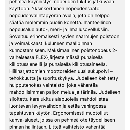
pehmeä käynnistys, nopeuden lukitus jatkuvaan
käyttöön. Yksinkertainen nopeudensäätö
nopeudenvalintapyörän avulla, jota on helppo
säätää molemmin puolin konetta. Ihanteellinen
nopeusalue auto-, meri- ja ilmailusovelluksiin.
Soveltuu erinomaisesti syvien naarmujen poistoon
ja voimakkaasti kuluneen maalipinnan
kunnostamiseen. Maksimaalinen poistonopeus 2-
vaiheisessa FLEX-järjestelmässä punaisella
kiillotussienellä ja punaisella kiillotusaineella.
Hiiliharjattomien moottoreiden uusi sukupolvi –
tehokkuutta ja suorituskykyä. Uudelleen kehitetty
huipputehokas vaihteisto, joka vähentää
mahdollisimman paljon melua ja tärinää. Uudelleen
sijoitettu karalukitus alapuolella mahdollistaa
luontevan levynvaihdon ja estää vahingossa
tapahtuvan käytön. Ergonomisesti muotoillut
kahva-alueet, joissa on pehmeä ote täydelliseen
pinnan hallintaan. Litteä vaihteisto vähentää