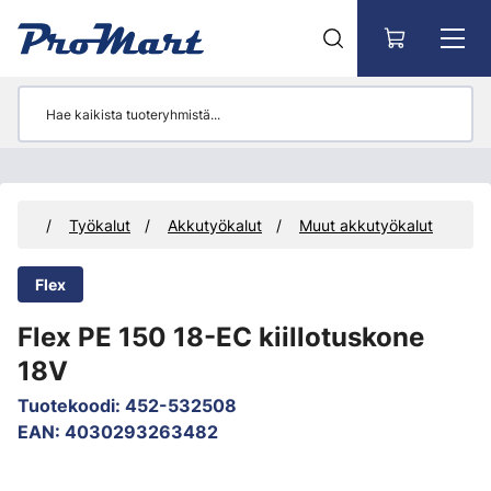
Siirry pääsisältöön
tteet
Työkalut
Akkutyökalut
Muut akkutyökalut
Flex
Flex PE 150 18-EC kiillotuskone
18V
Tuotekoodi
:
452-532508
EAN
:
4030293263482
Ohita kuvat