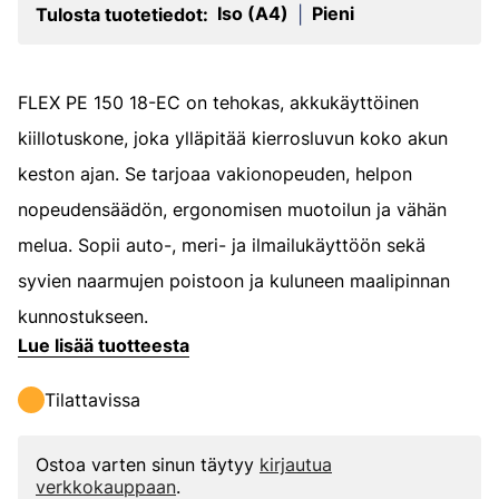
Iso (A4)
Pieni
Tulosta tuotetiedot:
|
FLEX PE 150 18-EC on tehokas, akkukäyttöinen
kiillotuskone, joka ylläpitää kierrosluvun koko akun
keston ajan. Se tarjoaa vakionopeuden, helpon
nopeudensäädön, ergonomisen muotoilun ja vähän
melua. Sopii auto-, meri- ja ilmailukäyttöön sekä
syvien naarmujen poistoon ja kuluneen maalipinnan
kunnostukseen.
Lue lisää tuotteesta
Tilattavissa
Ostoa varten sinun täytyy
kirjautua
verkkokauppaan
.