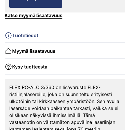
Katso myymäläsaatavuus
Tuotetiedot
Myymäläsaatavuus
Kysy tuotteesta
FLEX RC-ALC 3/360 on lisävaruste FLEX-
ristilinjalasereille, joka on suunniteltu erityisesti
ulkotöihin tai kirkkaaseen ympäristöön. Sen avulla
lasersäde voidaan paikantaa tarkasti, vaikka se ei
olisikaan näkyvissä ihmissilmällä. Tämä
vastaanotin on välttämätön apuväline laserlinjan
kantaman laajentamiseksi jopa 70 metriin.