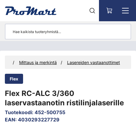
Siirry pääsisältöön
kalut
Mittaus ja merkintä
Lasereiden vastaanottimet
Flex
Flex RC-ALC 3/360
laservastaanotin ristilinjalaserille
Tuotekoodi
:
452-500755
EAN
:
4030293227729
Ohita kuvat