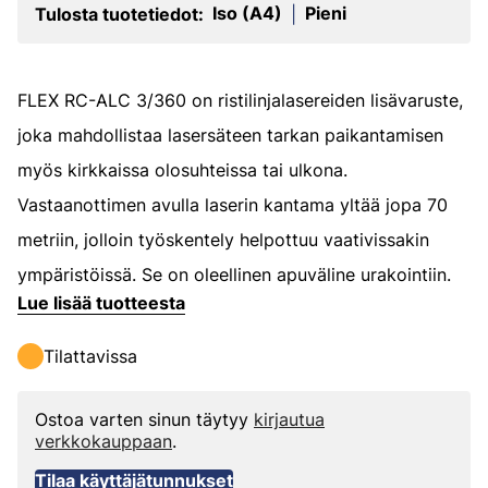
Iso (A4)
Pieni
Tulosta tuotetiedot:
|
FLEX RC-ALC 3/360 on ristilinjalasereiden lisävaruste,
joka mahdollistaa lasersäteen tarkan paikantamisen
myös kirkkaissa olosuhteissa tai ulkona.
Vastaanottimen avulla laserin kantama yltää jopa 70
metriin, jolloin työskentely helpottuu vaativissakin
ympäristöissä. Se on oleellinen apuväline urakointiin.
Lue lisää tuotteesta
Tilattavissa
Ostoa varten sinun täytyy
kirjautua
verkkokauppaan
.
Tilaa käyttäjätunnukset