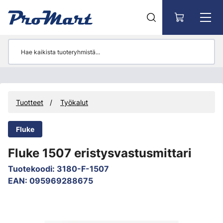
Siirry pääsisältöön
Tuotteet
Työkalut
Fluke
Fluke 1507 eristysvastusmittari
Tuotekoodi
:
3180-F-1507
EAN
:
095969288675
Ohita kuvat