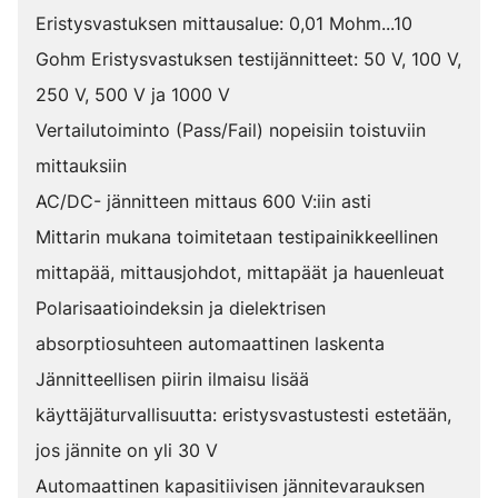
Eristysvastuksen mittausalue: 0,01 Mohm...10
Gohm Eristysvastuksen testijännitteet: 50 V, 100 V,
250 V, 500 V ja 1000 V
Vertailutoiminto (Pass/Fail) nopeisiin toistuviin
mittauksiin
AC/DC- jännitteen mittaus 600 V:iin asti
Mittarin mukana toimitetaan testipainikkeellinen
mittapää, mittausjohdot, mittapäät ja hauenleuat
Polarisaatioindeksin ja dielektrisen
absorptiosuhteen automaattinen laskenta
Jännitteellisen piirin ilmaisu lisää
käyttäjäturvallisuutta: eristysvastustesti estetään,
jos jännite on yli 30 V
Automaattinen kapasitiivisen jännitevarauksen