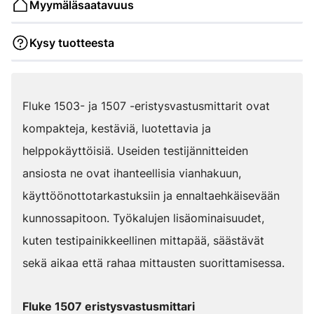
Myymäläsaatavuus
Kysy tuotteesta
Fluke 1503- ja 1507 -eristysvastusmittarit ovat
kompakteja, kestäviä, luotettavia ja
helppokäyttöisiä. Useiden testijännitteiden
ansiosta ne ovat ihanteellisia vianhakuun,
käyttöönottotarkastuksiin ja ennaltaehkäisevään
kunnossapitoon. Työkalujen lisäominaisuudet,
kuten testipainikkeellinen mittapää, säästävät
sekä aikaa että rahaa mittausten suorittamisessa.
Fluke 1507 eristysvastusmittari